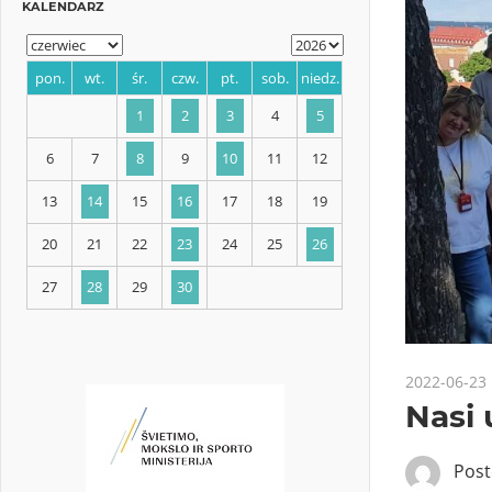
KALENDARZ
pon.
wt.
śr.
czw.
pt.
sob.
niedz.
1
2
3
4
5
6
7
8
9
10
11
12
13
14
15
16
17
18
19
2022-06-23
Nasi 
20
21
22
23
24
25
26
Pos
27
28
29
30