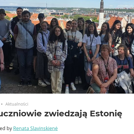
Aktualności
uczniowie zwiedzają Estonię
ted by
Renata Slavinskienė