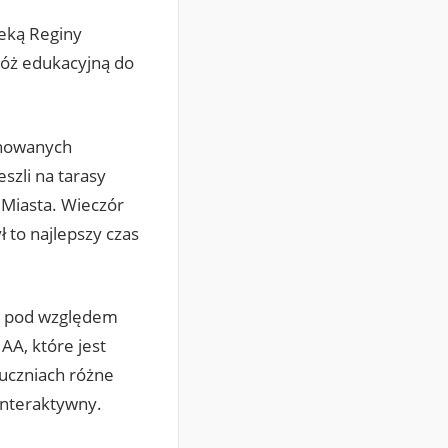
ieką Reginy
róż edukacyjną do
achowanych
szli na tarasy
 Miasta. Wieczór
 to najlepszy czas
.
ie pod względem
AA, które jest
 uczniach różne
interaktywny.