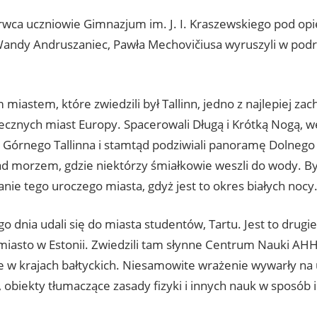
rwca uczniowie Gimnazjum im. J. I. Kraszewskiego pod op
Wandy Andruszaniec, Pawła Mechovičiusa wyruszyli w pod
miastem, które zwiedzili był Tallinn, jedno z najlepiej z
ecznych miast Europy. Spacerowali Długą i Krótką Nogą, we
Górnego Tallinna i stamtąd podziwiali panoramę Dolnego
ad morzem, gdzie niektórzy śmiałkowie weszli do wody. Był
nie tego uroczego miasta, gdyż jest to okres białych nocy
o dnia udali się do miasta studentów, Tartu. Jest to drug
 miasto w Estonii. Zwiedzili tam słynne Centrum Nauki AHH
e w krajach bałtyckich. Niesamowite wrażenie wywarły na
 obiekty tłumaczące zasady fizyki i innych nauk w sposób 