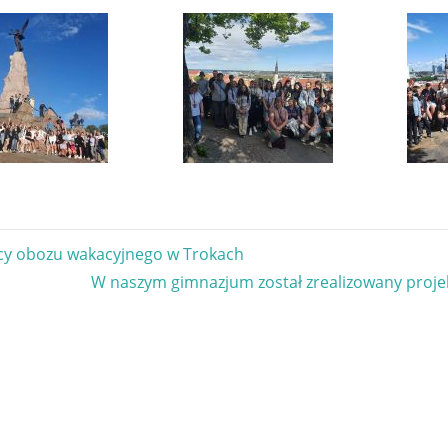
gacja
cy obozu wakacyjnego w Trokach
Next
W naszym gimnazjum został zrealizowany projek
u
Post: