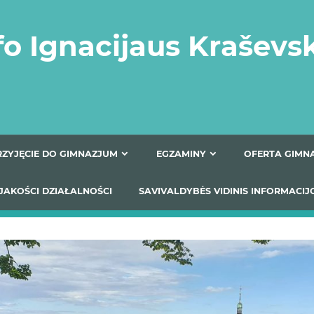
fo Ignacijaus Kraševs
PRZYJĘCIE DO GIMNAZJUM
EGZAMINY
O
YNIKI JAKOŚCI DZIAŁALNOŚCI
SAVIVALDYBĖS VIDINIS