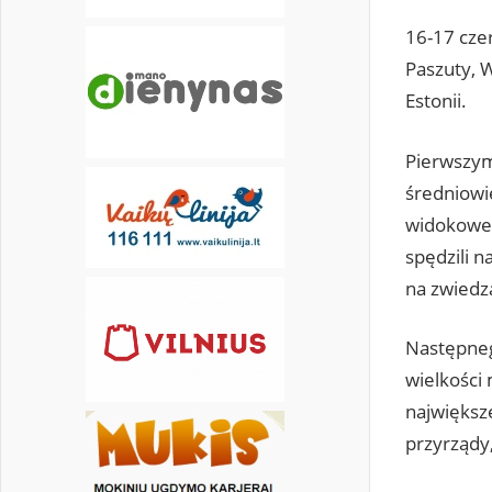
16-17 cze
Paszuty, 
Estonii.
Pierwszym 
średniowi
widokowe 
spędzili n
na zwiedza
Następneg
wielkości
największ
przyrządy,