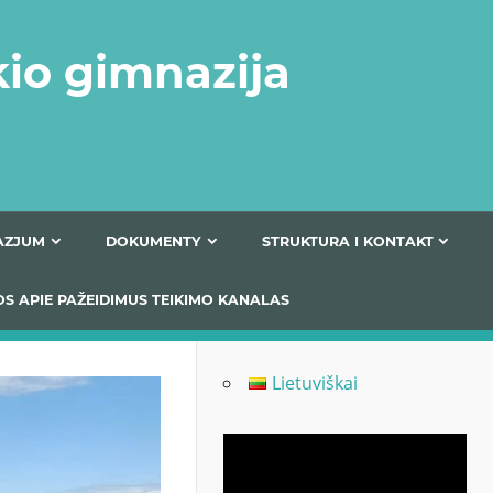
kio gimnazija
FERTA GIMNAZJUM
DOKUMENTY
STRUKTURA
 INFORMACIJOS APIE PAŽEIDIMUS TEIKIMO KANALAS
Lietuviškai
Odtwarzacz
video