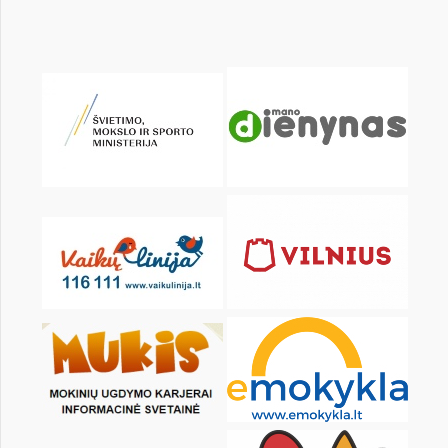
KALENDARZ
pon.
wt.
śr.
czw.
pt.
sob.
1
2
3
4
6
7
8
9
10
11
13
14
15
16
17
18