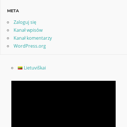
META
Zaloguj się
Kanał wpisów
Kanał komentarzy
WordPress.org
Lietuviškai
Odtwarzacz
video