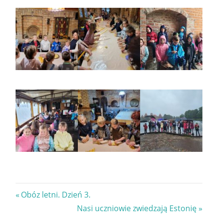
Nawigacja
Previous
Obóz letni. Dzień 3.
Post:
Next
Nasi uczniowie zwiedzają Estonię
wpisu