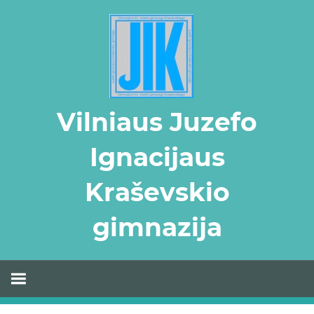
Skip
to
content
Vilniaus Juzefo
Ignacijaus
Kraševskio
gimnazija