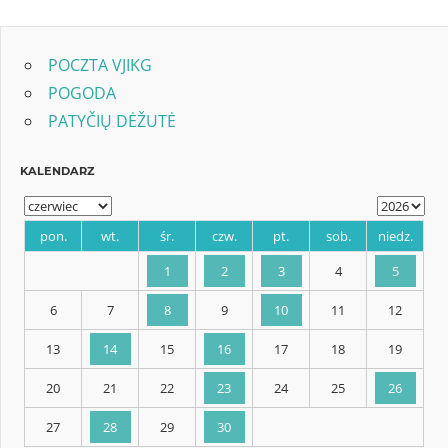
Post:
POCZTA VJIKG
POGODA
PATYČIŲ DĖŽUTĖ