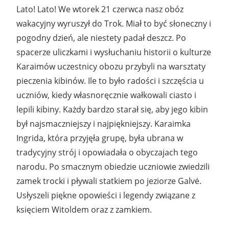
Lato! Lato! We wtorek 21 czerwca nasz obóz
wakacyjny wyruszył do Trok. Miał to być słoneczny i
pogodny dzień, ale niestety padał deszcz. Po
spacerze uliczkami i wysłuchaniu historii o kulturze
Karaimów uczestnicy obozu przybyli na warsztaty
pieczenia kibinów. Ile to było radości i szczęścia u
uczniów, kiedy własnoręcznie wałkowali ciasto i
lepili kibiny. Każdy bardzo starał się, aby jego kibin
był najsmaczniejszy i najpiękniejszy. Karaimka
Ingrida, która przyjęła grupę, była ubrana w
tradycyjny strój i opowiadała o obyczajach tego
narodu. Po smacznym obiedzie uczniowie zwiedzili
zamek trocki i pływali statkiem po jeziorze Galvė.
Usłyszeli piękne opowieści i legendy związane z
księciem Witoldem oraz z zamkiem.