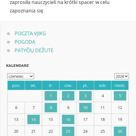
zaprosiła nauczycieli na krótki spacer w celu
zapoznania się
POCZTA VJIKG
POGODA
PATYČIŲ DĖŽUTĖ