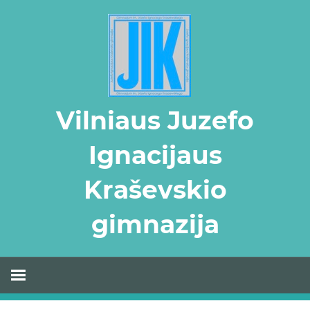
Skip
to
content
Vilniaus Juzefo
Ignacijaus
Kraševskio
gimnazija