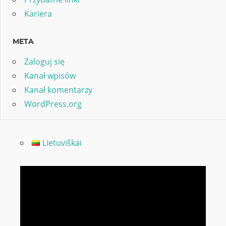
Kariera
META
Zaloguj się
Kanał wpisów
Kanał komentarzy
WordPress.org
Lietuviškai
Odtwarzacz
video