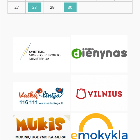
KALENDARZ
pon.
wt.
śr.
czw.
pt.
sob.
1
2
3
4
6
7
8
9
10
11
13
14
15
16
17
18
20
21
22
23
24
25
27
28
29
30