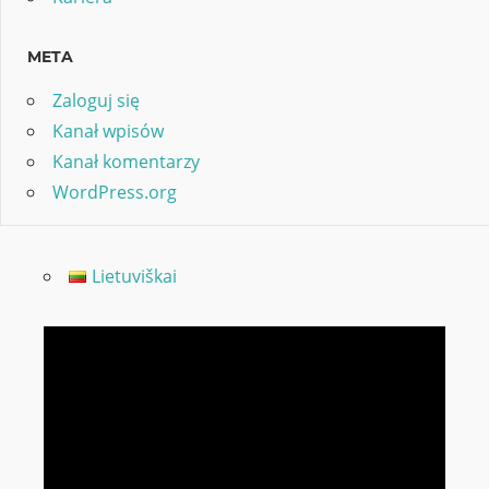
META
Zaloguj się
Kanał wpisów
Kanał komentarzy
WordPress.org
Lietuviškai
Odtwarzacz
video