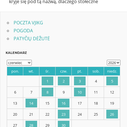
kryje się pod tą nazwą, dlaczego stołeczne
POCZTA VJIKG
POGODA
PATYČIŲ DĖŽUTĖ