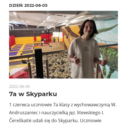
DZIEŃ:
2022-06-05
2022-06-05
7a w Skyparku
1 czerwca uczniowie 7a klasy z wychowawczynią W.
Andruszaniec i nauczycielką jęz. litewskiego I.
Čereškaitė udali się do Skyparku. Uczniowie