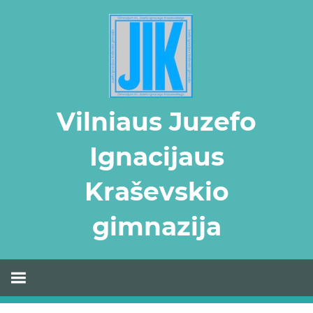
Skip
to
content
Vilniaus Juzefo
Ignacijaus
Kraševskio
gimnazija