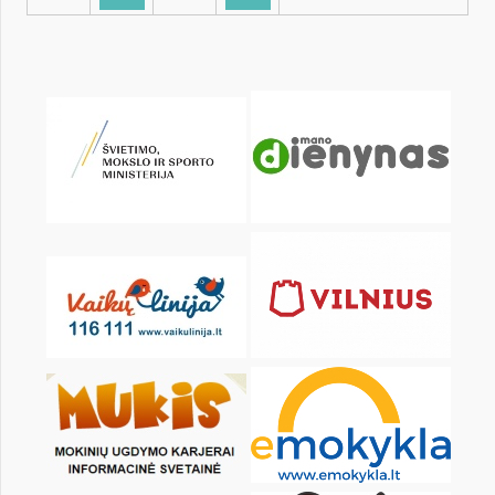
KALENDARZ
pon.
wt.
śr.
czw.
pt.
sob.
1
2
3
4
6
7
8
9
10
11
13
14
15
16
17
18
20
21
22
23
24
25
27
28
29
30