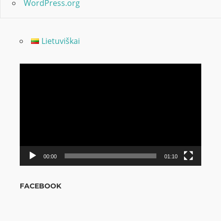
WordPress.org
Lietuviškai
Odtwarzacz
video
00:00
01:10
FACEBOOK