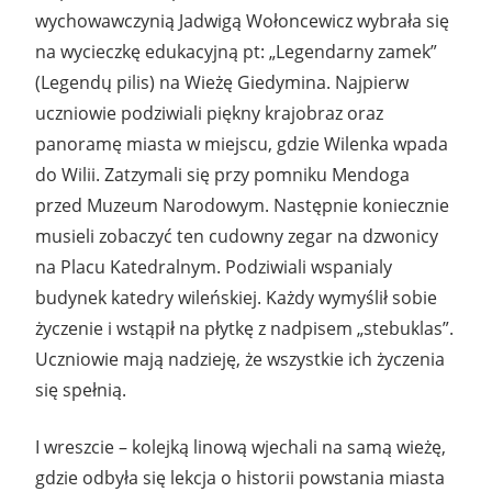
wychowawczynią Jadwigą Wołoncewicz wybrała się
na wycieczkę edukacyjną pt: „Legendarny zamek”
(Legendų pilis) na Wieżę Giedymina. Najpierw
uczniowie podziwiali piękny krajobraz oraz
panoramę miasta w miejscu, gdzie Wilenka wpada
do Wilii. Zatzymali się przy pomniku Mendoga
przed Muzeum Narodowym. Następnie koniecznie
musieli zobaczyć ten cudowny zegar na dzwonicy
na Placu Katedralnym. Podziwiali wspanialy
budynek katedry wileńskiej. Każdy wymyślił sobie
życzenie i wstąpił na płytkę z nadpisem „stebuklas”.
Uczniowie mają nadzieję, że wszystkie ich życzenia
się spełnią.
I wreszcie – kolejką linową wjechali na samą wieżę,
gdzie odbyła się lekcja o historii powstania miasta