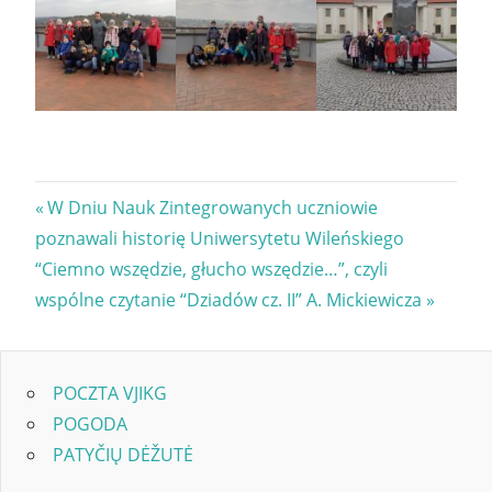
Nawigacja
Previous
W Dniu Nauk Zintegrowanych uczniowie
Post:
poznawali historię Uniwersytetu Wileńskiego
wpisu
Next
“Ciemno wszędzie, głucho wszędzie…”, czyli
Post:
wspólne czytanie “Dziadów cz. II” A. Mickiewicza
POCZTA VJIKG
POGODA
PATYČIŲ DĖŽUTĖ