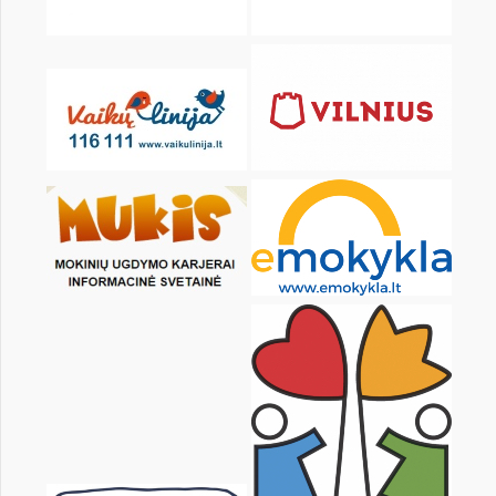
KALENDARZ
pon.
wt.
śr.
czw.
pt.
sob.
1
2
4
5
6
7
8
9
11
12
13
14
15
16
18
19
20
21
22
23