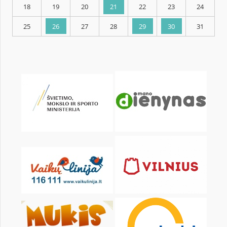
KALENDARZ
pon.
wt.
śr.
czw.
pt.
sob.
1
2
4
5
6
7
8
9
11
12
13
14
15
16