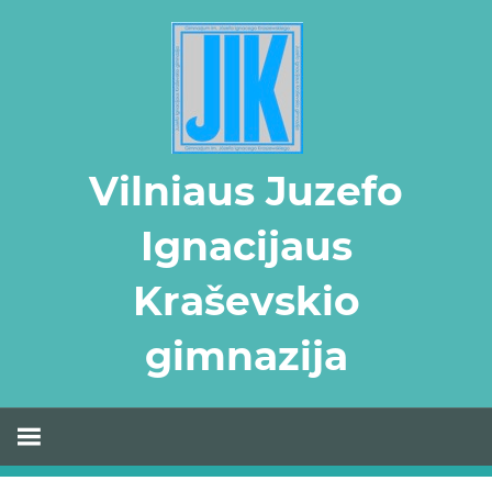
Skip
to
content
Vilniaus Juzefo
Ignacijaus
Kraševskio
gimnazija