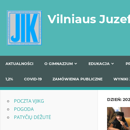
Skip
to
Vilniaus Juze
content
AKTUALNOŚCI
O GIMNAZJUM
EDUKACJA
1,2%
COVID-19
ZAMÓWIENIA PUBLICZNE
W
DZIEŃ:
202
POCZTA VJIKG
POGODA
PATYČIŲ DĖŽUTĖ