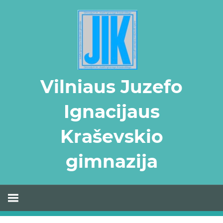
Skip
to
content
Vilniaus Juzefo
Ignacijaus
Kraševskio
gimnazija