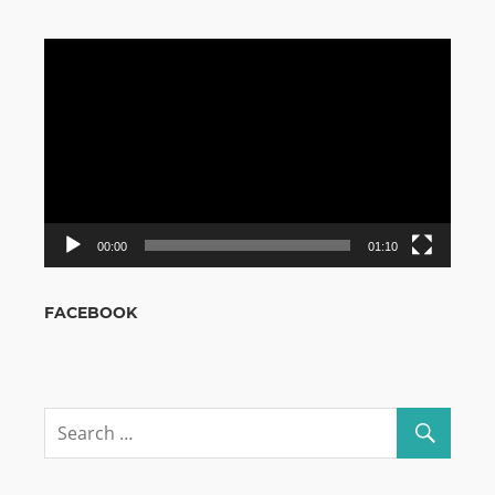
Odtwarzacz
video
00:00
01:10
FACEBOOK