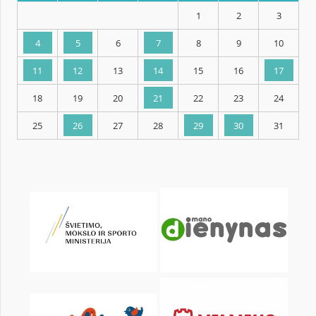
KALENDARZ
pon.
wt.
śr.
czw.
pt.
sob.