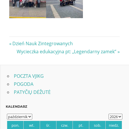
Nawigacja
Previous
Dzień Nauk Zintegrowanych
Post:
Next
Wycieczka edukacyjna pt: „Legendarny zamek”
wpisu
Post:
POCZTA VJIKG
POGODA
PATYČIŲ DĖŽUTĖ