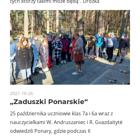
tych którzy takimi może będą”. Dróżka
2021-10-26
„Zaduszki Ponarskie“
25 października uczniowie klas 7a i 6a wraz z
nauczycielkami W. Andruszaniec i R. Gvazdaitytė
odwiedzili Ponary, gdzie podczas II