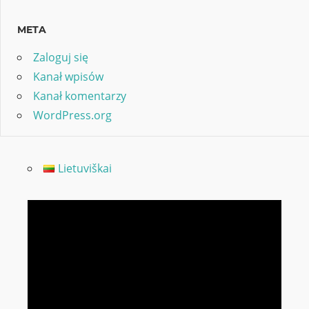
META
Zaloguj się
Kanał wpisów
Kanał komentarzy
WordPress.org
Lietuviškai
Odtwarzacz
video