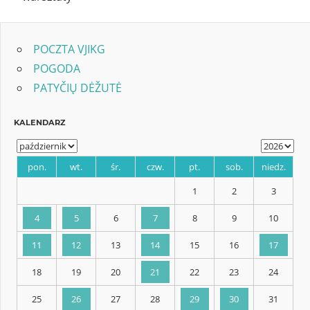
POCZTA VJIKG
POGODA
PATYČIŲ DĖŽUTĖ