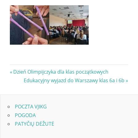
Nawigacja
Previous
Dzień Olimpijczyka dla klas początkowych
Post:
Next
Edukacyjny wyjazd do Warszawy klas 6a i 6b
wpisu
Post:
POCZTA VJIKG
POGODA
PATYČIŲ DĖŽUTĖ