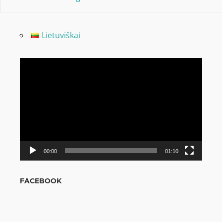
Lietuviškai
Odtwarzacz
video
00:00
01:10
FACEBOOK