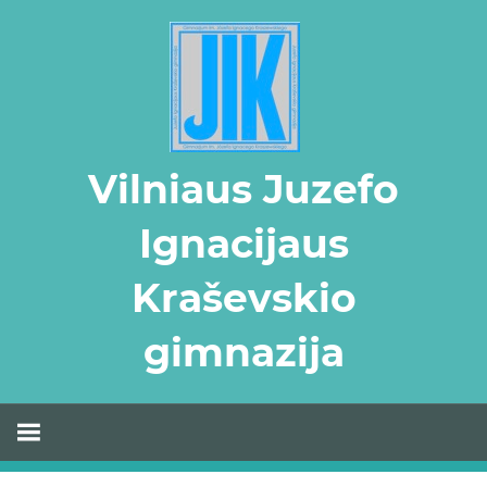
Skip
to
content
Vilniaus Juzefo
Ignacijaus
Kraševskio
gimnazija