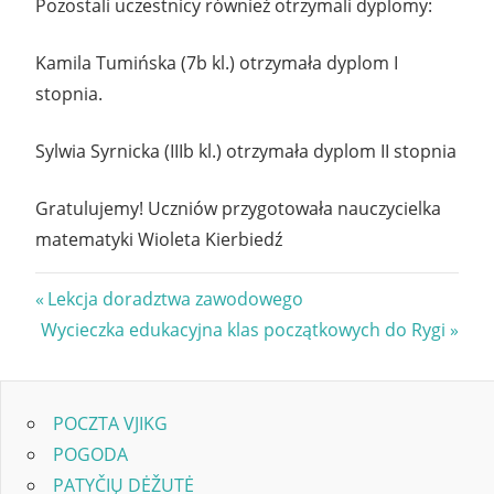
Pozostali uczestnicy również otrzymali dyplomy:
Kamila Tumińska (7b kl.) otrzymała dyplom I
stopnia.
Sylwia Syrnicka (IIIb kl.) otrzymała dyplom II stopnia
Gratulujemy! Uczniów przygotowała nauczycielka
matematyki Wioleta Kierbiedź
Nawigacja
Previous
Lekcja doradztwa zawodowego
Next
Post:
Wycieczka edukacyjna klas początkowych do Rygi
wpisu
Post:
POCZTA VJIKG
POGODA
PATYČIŲ DĖŽUTĖ