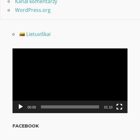
Kanał komentarzy
WordPress.org
Lietuviškai
Odtwarzacz
video
00:00
01:10
FACEBOOK