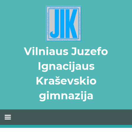
Skip
to
content
Vilniaus Juzefo
Ignacijaus
Kraševskio
gimnazija