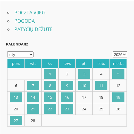
POCZTA VJIKG
POGODA
PATYČIŲ DĖŽUTĖ