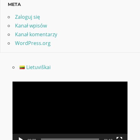
META
Zaloguj się
Kanał wpisów
Kanał komentarzy
WordPress.org
Lietuviškai
Odtwarzacz
video