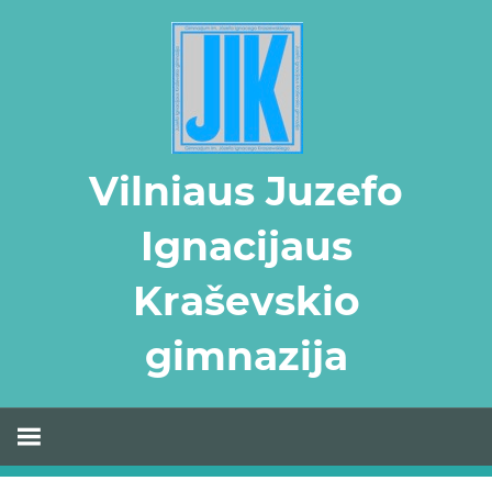
Skip
to
content
Vilniaus Juzefo
Ignacijaus
Kraševskio
gimnazija