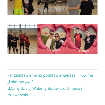
Nawigacja
Previous
Przedstawienie na podstawie wiersza J. Tuwima
Post:
„Lokomotywa”
wpisu
Next
„Mamy dzisiaj Walentynki: Święto chłopca i
Post:
dziewczynki…”