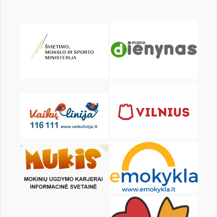
KALENDARZ
pon.
wt.
śr.
czw.
pt.
sob.
1
2
3
4