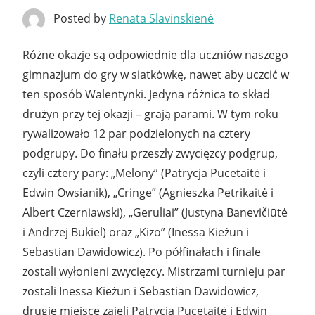
Posted by
Renata Slavinskienė
Różne okazje są odpowiednie dla uczniów naszego
gimnazjum do gry w siatkówkę, nawet aby uczcić w
ten sposób Walentynki. Jedyna różnica to skład
drużyn przy tej okazji – grają parami. W tym roku
rywalizowało 12 par podzielonych na cztery
podgrupy. Do finału przeszły zwycięzcy podgrup,
czyli cztery pary: „Melony” (Patrycja Pucetaitė i
Edwin Owsianik), „Cringe” (Agnieszka Petrikaitė i
Albert Czerniawski), „Geruliai” (Justyna Banevičiūtė
i Andrzej Bukiel) oraz „Kizo” (Inessa Kieżun i
Sebastian Dawidowicz). Po półfinałach i finale
zostali wyłonieni zwycięzcy. Mistrzami turnieju par
zostali Inessa Kieżun i Sebastian Dawidowicz,
drugie miejsce zajęli Patrycja Pucetaitė i Edwin