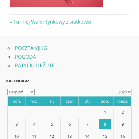
Nawigacja
Previous
Turniej Walentynkowy z siatkówki
Post:
wpisu
POCZTA VJIKG
POGODA
PATYČIŲ DĖŽUTĖ