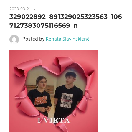
2023-03-21
329022892_891329025323563_106
7127383075116569_n
Posted by
Renata Slavinskienė