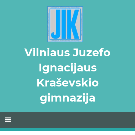
Skip
to
content
Vilniaus Juzefo
Ignacijaus
Kraševskio
gimnazija