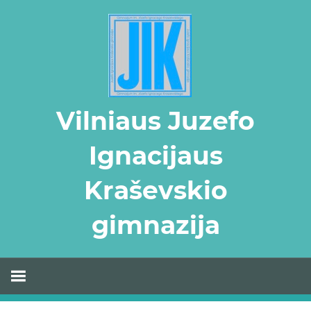
Skip
to
content
Vilniaus Juzefo
Ignacijaus
Kraševskio
gimnazija