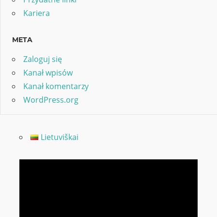
Kariera
META
Zaloguj się
Kanał wpisów
Kanał komentarzy
WordPress.org
Lietuviškai
Odtwarzacz
video