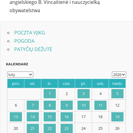
angielskiego B. Vincaitienė i nauczycielką
obywatelstwa
POCZTA VJIKG
POGODA
PATYČIŲ DĖŽUTĖ