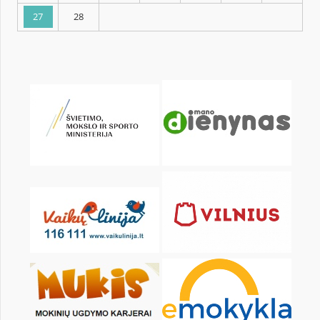
KALENDARZ
pon.
wt.
śr.
czw.
pt.
sob.
1
2
3
4
6
7
8
9
10
11
13
14
15
16
17
18
20
21
22
23
24
25
27
28