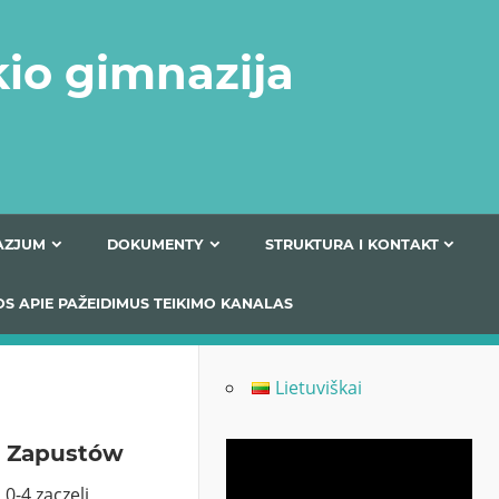
kio gimnazija
FERTA GIMNAZJUM
DOKUMENTY
STRUKTURA
 INFORMACIJOS APIE PAŽEIDIMUS TEIKIMO KANALAS
Lietuviškai
o Zapustów
Odtwarzacz
video
 0-4 zaczęli