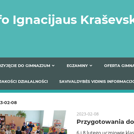
fo Ignacijaus Kraševs
PRZYJĘCIE DO GIMNAZJUM
EGZAMINY
O
YNIKI JAKOŚCI DZIAŁALNOŚCI
SAVIVALDYBĖS VIDINIS
3-02-08
2023-02-08
Przygotowania d
6 i 8 lutego uczniowie klas