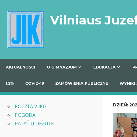
Skip
to
Vilniaus Juze
content
AKTUALNOŚCI
O GIMNAZJUM
EDUKACJA
1,2%
COVID-19
ZAMÓWIENIA PUBLICZNE
W
DZIEŃ:
202
POCZTA VJIKG
POGODA
PATYČIŲ DĖŽUTĖ