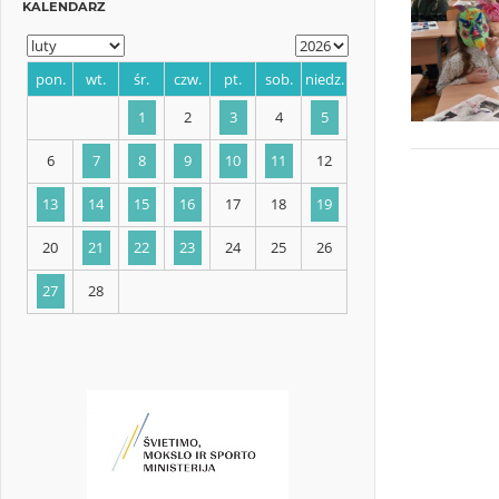
KALENDARZ
pon.
wt.
śr.
czw.
pt.
sob.
niedz.
1
2
3
4
5
6
7
8
9
10
11
12
13
14
15
16
17
18
19
20
21
22
23
24
25
26
27
28