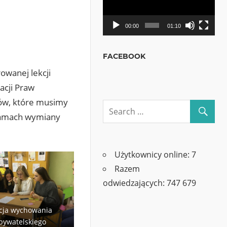
00:00
01:10
FACEBOOK
rowanej lekcji
acji Praw
ków, które musimy
gramach wymiany
Użytkownicy online:
7
Razem
odwiedzających:
747 679
cja wychowania
bywatelskiego