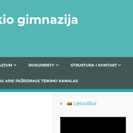
kio gimnazija
FERTA GIMNAZJUM
DOKUMENTY
STRUKTURA
 INFORMACIJOS APIE PAŽEIDIMUS TEIKIMO KANALAS
Lietuviškai
Odtwarzacz
video