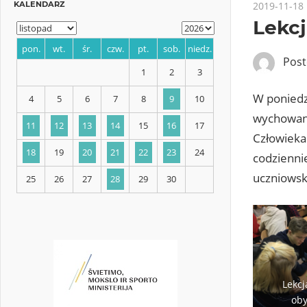
2019-11-18
Lekc
Pos
KALENDARZ
W poniedzi
wychowani
pon.
wt.
śr.
czw.
pt.
sob.
niedz.
Człowieka
codzienni
1
2
3
uczniowski
4
5
6
7
8
9
10
11
12
13
14
15
16
17
18
19
20
21
22
23
24
Lekc
25
26
27
28
29
30
oby