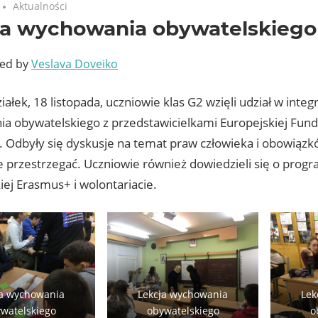
Aktualności
ja wychowania obywatelskiego
ted by
Veslava Doveiko
ałek, 18 listopada, uczniowie klas G2 wzięli udział w integ
a obywatelskiego z przedstawicielkami Europejskiej Fund
. Odbyły się dyskusje na temat praw człowieka i obowiąz
e przestrzegać. Uczniowie również dowiedzieli się o pro
ej Erasmus+ i wolontariacie.
ja wychowania
Lekcja wychowania
Lek
watelskiego
obywatelskiego
o