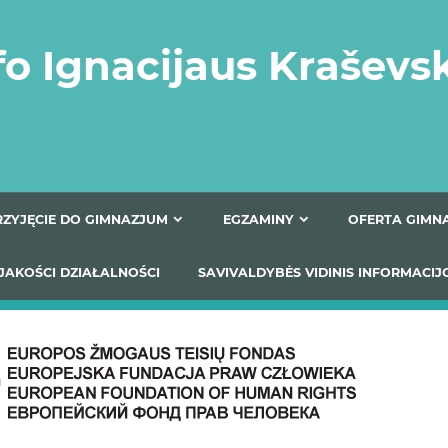
fo Ignacijaus Kraševs
PRZYJĘCIE DO GIMNAZJUM
EGZAMINY
O
YNIKI JAKOŚCI DZIAŁALNOŚCI
SAVIVALDYBĖS VIDINIS