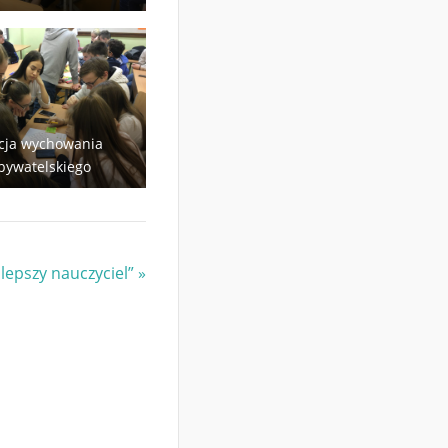
cja wychowania
bywatelskiego
lepszy nauczyciel”