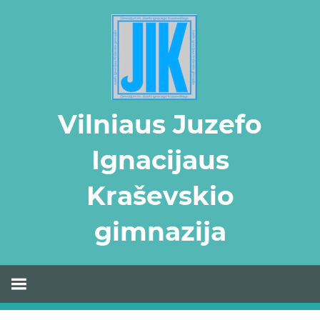
Skip
to
content
Vilniaus Juzefo
Ignacijaus
Kraševskio
gimnazija