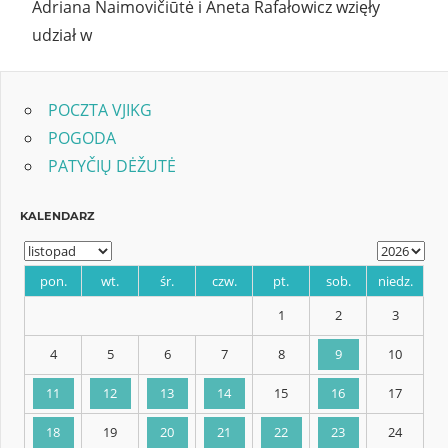
Adriana Naimovičiūtė i Aneta Rafałowicz wzięły
udział w
POCZTA VJIKG
POGODA
PATYČIŲ DĖŽUTĖ