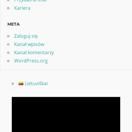
Kariera
META
Zaloguj się
Kanał wpisów
Kanał komentarzy
WordPress.org
Lietuviškai
Odtwarzacz
video