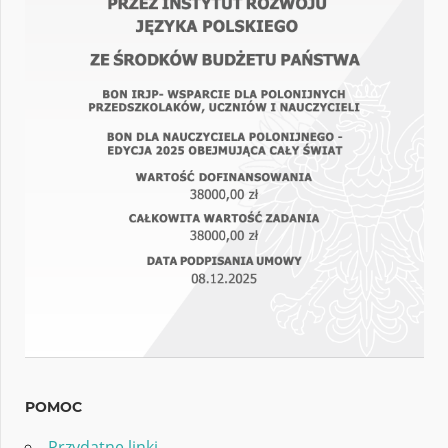
POMOC
Przydatne linki