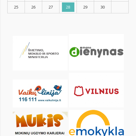
KALENDARZ
pon.
wt.
śr.
czw.
pt.
sob.
1
2
4
5
6
7
8
9
11
12
13
14
15
16
18
19
20
21
22
23
25
26
27
28
29
30