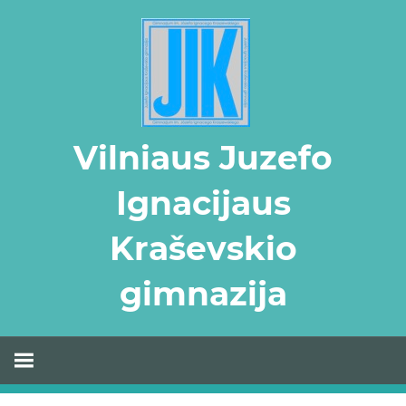
Skip
to
content
Vilniaus Juzefo
Ignacijaus
Kraševskio
gimnazija