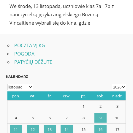
We środę, 13 listopada, uczniowie klas 7a i 7b z
nauczycielką języka angielskiego Bożeną
Vincaitienė wybrali się do kina, gdzie
POCZTA VJIKG
POGODA
PATYČIŲ DĖŽUTĖ