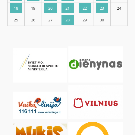
KALENDARZ
pon.
wt.
śr.
czw.
pt.
sob.
1
2