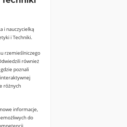
a i nauczycielką
yki i Techniki.
su rzemieślniczego
Odwiedzili również
gdzie poznali
 interaktywnej
ie różnych
 nowe informacje,
niemożliwych do
ompetencji