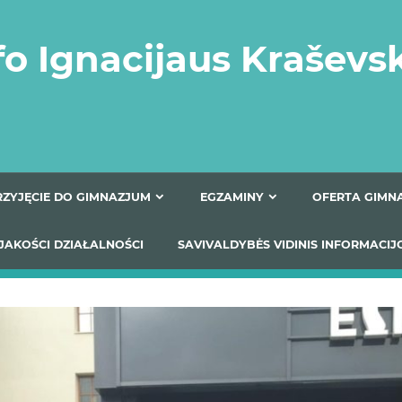
fo Ignacijaus Kraševs
PRZYJĘCIE DO GIMNAZJUM
EGZAMINY
O
YNIKI JAKOŚCI DZIAŁALNOŚCI
SAVIVALDYBĖS VIDINIS