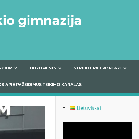
kio gimnazija
FERTA GIMNAZJUM
DOKUMENTY
STRUKTURA
 INFORMACIJOS APIE PAŽEIDIMUS TEIKIMO KANALAS
Lietuviškai
Odtwarzacz
video