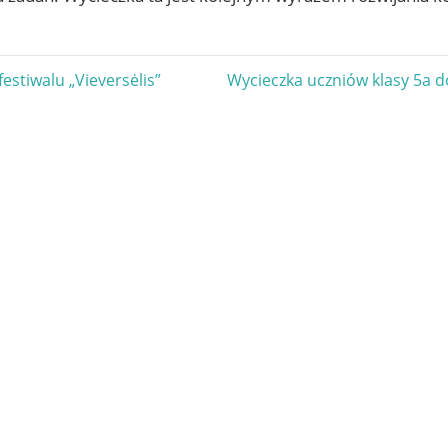
gacja
Next
festiwalu „Vieversėlis”
Wycieczka uczniów klasy 5a d
Post:
u