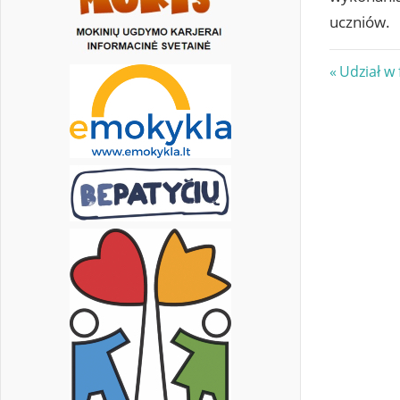
uczniów.
Nawi
Previous
Udział w 
Post:
wpis