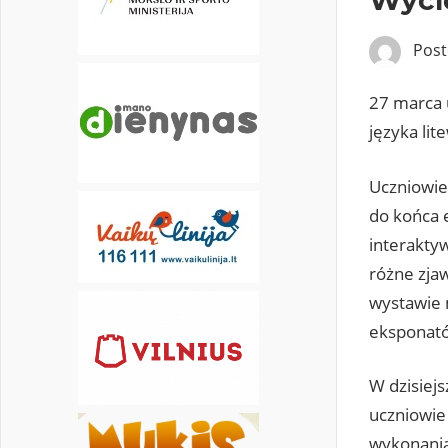
31
Pos
27 marca 
języka lit
Uczniowie
do końca e
interakty
różne zjaw
wystawie m
eksponat
W dzisiej
uczniowie
wykonania