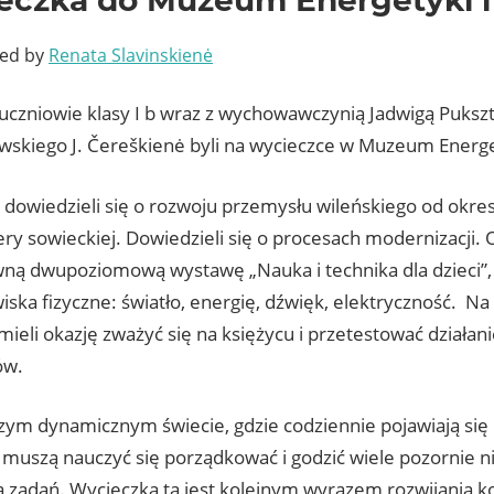
ted by
Renata Slavinskienė
uczniowie klasy I b wraz z wychowawczynią Jadwigą Pukszt
ewskiego J. Čereškienė byli na wycieczce w Muzeum Energet
 dowiedzieli się o rozwoju przemysłu wileńskiego od okre
ry sowieckiej. Dowiedzieli się o procesach modernizacji. 
wną dwupoziomową wystawę „Nauka i technika dla dzieci”, 
iska fizyczne: światło, energię, dźwięk, elektryczność. Na
ieli okazję zważyć się na księżycu i przetestować działan
ów.
szym dynamicznym świecie, gdzie codziennie pojawiają się
 muszą nauczyć się porządkować i godzić wiele pozornie 
 zadań. Wycieczka ta jest kolejnym wyrazem rozwijania k