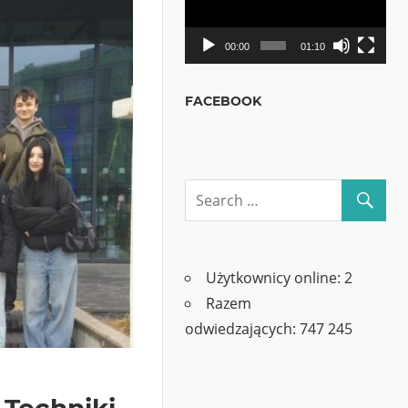
00:00
01:10
FACEBOOK
Użytkownicy online:
2
Razem
odwiedzających:
747 245
Techniki