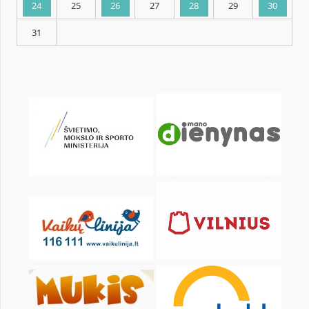
KALENDARZ
pon.
wt.
śr.
czw.
pt.
sob.
1
3
4
5
6
7
8