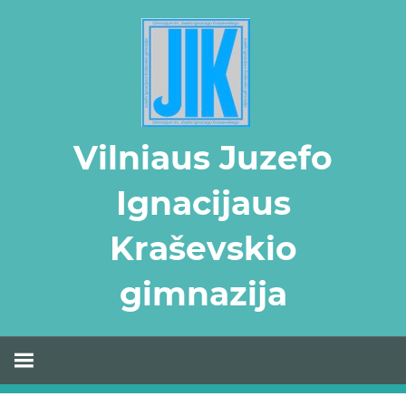
Skip
to
content
Vilniaus Juzefo
Ignacijaus
Kraševskio
gimnazija