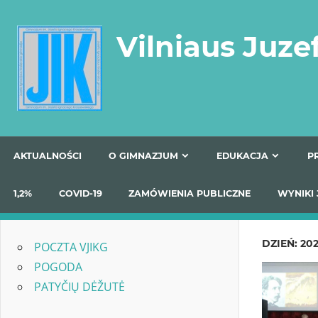
Skip
to
Vilniaus Juze
content
AKTUALNOŚCI
O GIMNAZJUM
EDUKACJA
1,2%
COVID-19
ZAMÓWIENIA PUBLICZNE
W
DZIEŃ:
202
POCZTA VJIKG
POGODA
PATYČIŲ DĖŽUTĖ