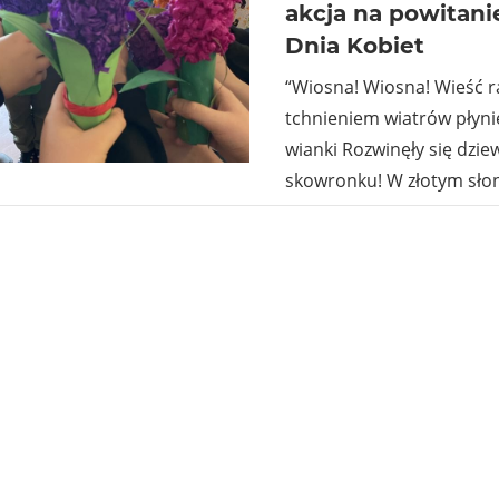
akcja na powitani
Dnia Kobiet
“Wiosna! Wiosna! Wieść r
tchnieniem wiatrów płynie
wianki Rozwinęły się dzi
skowronku! W złotym sł