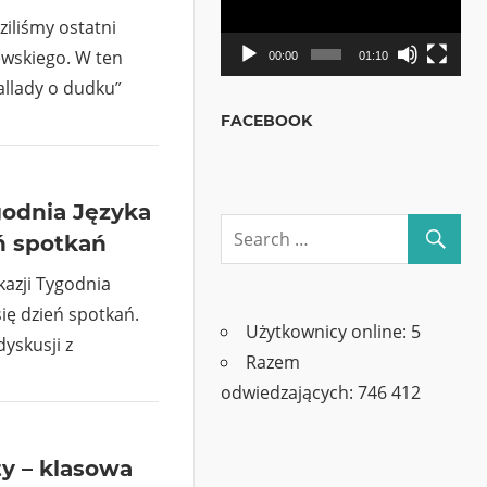
iliśmy ostatni
ewskiego. W ten
00:00
01:10
Ballady o dudku”
FACEBOOK
godnia Języka
ń spotkań
kazji Tygodnia
się dzień spotkań.
Użytkownicy online:
5
dyskusji z
Razem
odwiedzających:
746 412
y – klasowa