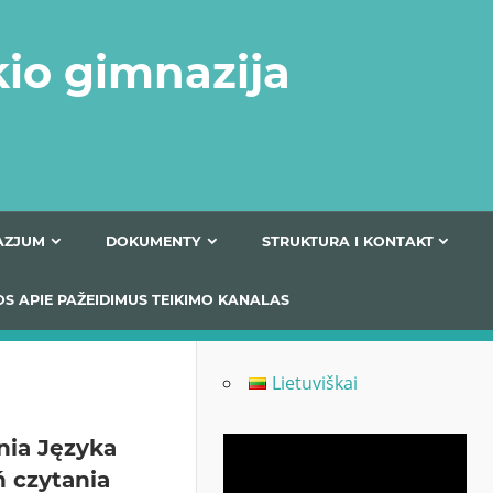
kio gimnazija
FERTA GIMNAZJUM
DOKUMENTY
STRUKTURA
 INFORMACIJOS APIE PAŽEIDIMUS TEIKIMO KANALAS
Lietuviškai
nia Języka
Odtwarzacz
ń czytania
video