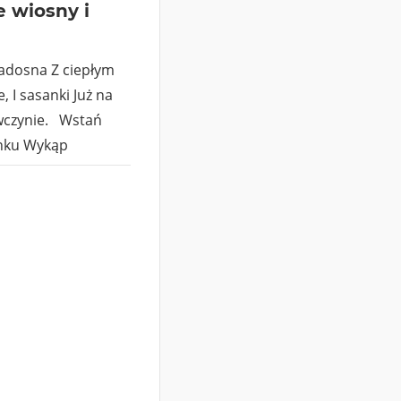
e wiosny i
adosna Z ciepłym
, I sasanki Już na
ewczynie. Wstań
onku Wykąp