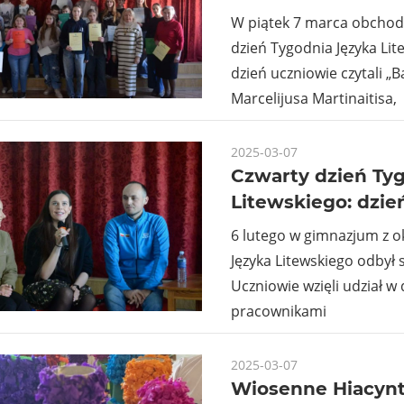
W piątek 7 marca obchodz
dzień Tygodnia Języka Lit
dzień uczniowie czytali „
Marcelijusa Martinaitisa,
2025-03-07
Czwarty dzień Ty
Litewskiego: dzie
6 lutego w gimnazjum z o
Języka Litewskiego odbył 
Uczniowie wzięli udział w 
pracownikami
2025-03-07
Wiosenne Hiacynt