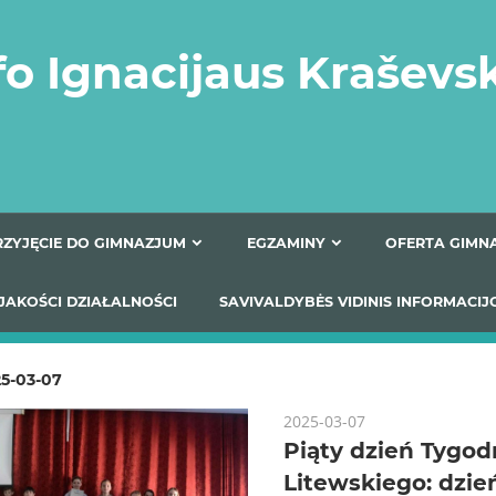
fo Ignacijaus Kraševs
PRZYJĘCIE DO GIMNAZJUM
EGZAMINY
O
YNIKI JAKOŚCI DZIAŁALNOŚCI
SAVIVALDYBĖS VIDINIS
5-03-07
2025-03-07
Piąty dzień Tygod
Litewskiego: dzie