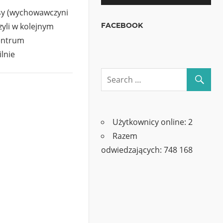
asy (wychowawczyni
zyli w kolejnym
FACEBOOK
entrum
lnie
Użytkownicy online:
2
Razem
odwiedzających:
748 168