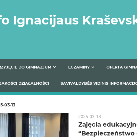
fo Ignacijaus Kraševs
PRZYJĘCIE DO GIMNAZJUM
EGZAMINY
O
YNIKI JAKOŚCI DZIAŁALNOŚCI
SAVIVALDYBĖS VIDINIS
5-03-13
2025-03-13
Zajęcia edukacyjn
“Bezpieczeństwo 