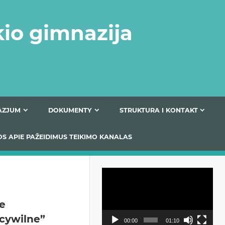
kio gimnazija
FERTA GIMNAZJUM
DOKUMENTY
STRUKTURA
 INFORMACIJOS APIE PAŽEIDIMUS TEIKIMO KANALAS
Odtwarzacz
video
e
cywilne”
00:00
01:10