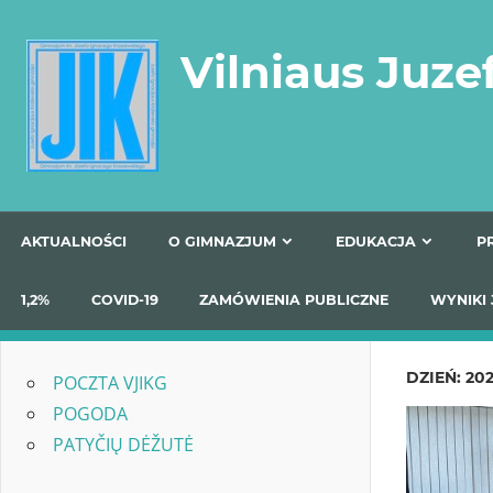
Skip
to
Vilniaus Juze
content
AKTUALNOŚCI
O GIMNAZJUM
EDUKACJA
1,2%
COVID-19
ZAMÓWIENIA PUBLICZNE
W
DZIEŃ:
202
POCZTA VJIKG
POGODA
PATYČIŲ DĖŽUTĖ