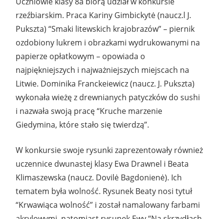
Uczniowie klasy 8a biorą udział w konkursie
rzeźbiarskim. Praca Kariny Gimbickytė (naucz.l J.
Pukszta) “Smaki litewskich krajobrazów” – piernik
ozdobiony lukrem i obrazkami wydrukowanymi na
papierze opłatkowym – opowiada o
najpiękniejszych i najważniejszych miejscach na
Litwie. Dominika Franckeiewicz (naucz. J. Pukszta)
wykonała wieżę z drewnianych patyczków do sushi
i nazwała swoją pracę “Kruche marzenie
Giedymina, które stało się twierdzą”.
W konkursie swoje rysunki zaprezentowały również
uczennice dwunastej klasy Ewa Drawnel i Beata
Klimaszewska (naucz. Dovilė Bagdonienė). Ich
tematem była wolność. Rysunek Beaty nosi tytuł
“Krwawiąca wolność” i został namalowany farbami
akrylowymi, natomiast rysunek Ewy “Na skrzydłach