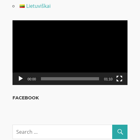
Lietuviškai
Odtwarzacz
video
00:00
01:10
FACEBOOK