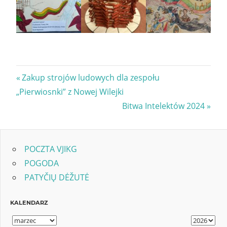
Nawigacja
Previous
Zakup strojów ludowych dla zespołu
Post:
„Pierwiosnki” z Nowej Wilejki
wpisu
Next
Bitwa Intelektów 2024
Post:
POCZTA VJIKG
POGODA
PATYČIŲ DĖŽUTĖ