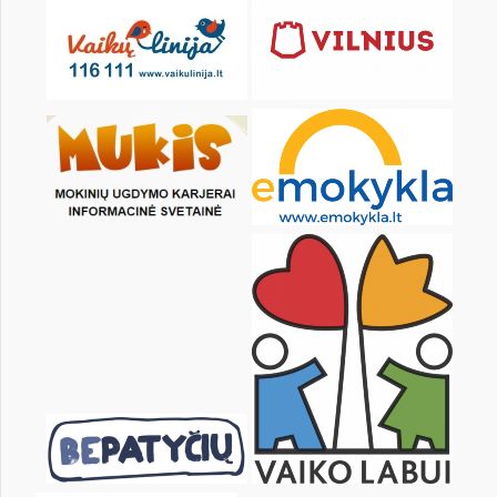
KALENDARZ
pon.
wt.
śr.
czw.
pt.
sob.
1
2