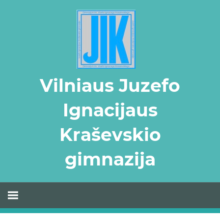
Skip
to
content
Vilniaus Juzefo
Ignacijaus
Kraševskio
gimnazija