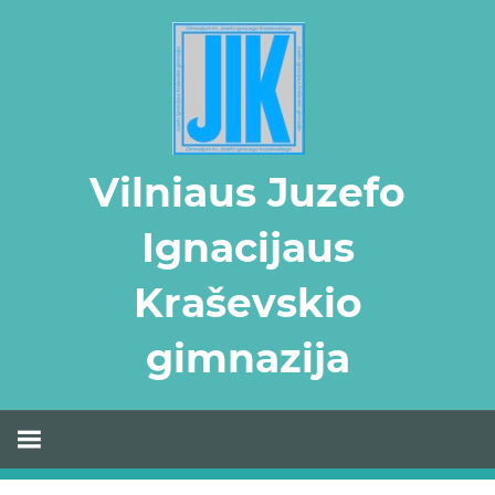
Skip
to
content
Vilniaus Juzefo
Ignacijaus
Kraševskio
gimnazija