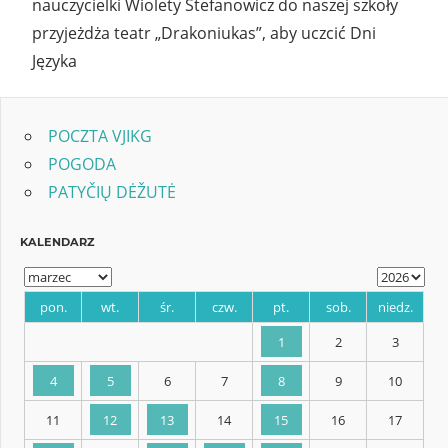
nauczycielki Wiolety Stefanowicz do naszej szkoły
przyjeżdża teatr „Drakoniukas”, aby uczcić Dni
Języka
POCZTA VJIKG
POGODA
PATYČIŲ DĖŽUTĖ