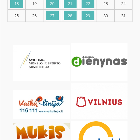
KALENDARZ
pon.
wt.
śr.
czw.
pt.
sob.
1
2
4
5
6
7
8
9
11
12
13
14
15
16