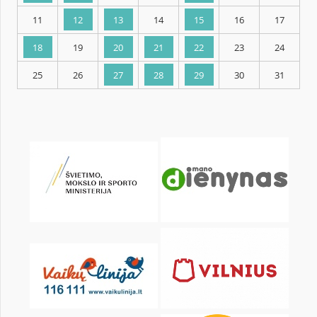
KALENDARZ
pon.
wt.
śr.
czw.
pt.
sob.
1
2
4
5
6
7
8
9
11
12
13
14
15
16
18
19
20
21
22
23