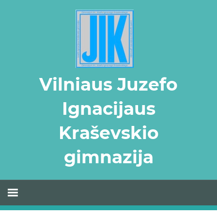
Skip
to
content
Vilniaus Juzefo
Ignacijaus
Kraševskio
gimnazija