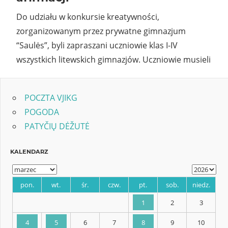
Do udziału w konkursie kreatywności,
zorganizowanym przez prywatne gimnazjum
“Saulės”, byli zapraszani uczniowie klas I-IV
wszystkich litewskich gimnazjów. Uczniowie musieli
POCZTA VJIKG
POGODA
PATYČIŲ DĖŽUTĖ