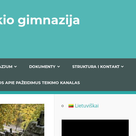
kio gimnazija
FERTA GIMNAZJUM
DOKUMENTY
STRUKTURA
 INFORMACIJOS APIE PAŽEIDIMUS TEIKIMO KANALAS
Lietuviškai
Odtwarzacz
video