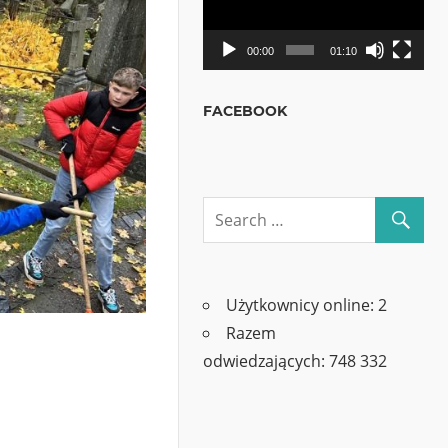
00:00
01:10
FACEBOOK
Użytkownicy online:
2
Razem
odwiedzających:
748 332