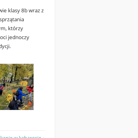
ie klasy 8b wraz z
sprzątania
ym, którzy
oci jednoczy
ycji.
kanie w kabarecie