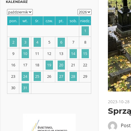
KALENDARZ
pon.
wt.
śr.
czw.
pt.
sob.
niedz.
1
2
3
4
5
6
7
8
9
10
11
12
13
14
15
2023-10-28
Sprzą
16
17
18
19
20
21
22
Pos
23
24
25
26
27
28
29