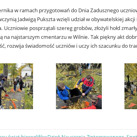
ernika w ramach przygotowań do Dnia Zadusznego uczniow
ynią Jadwigą Pukszta wzięli udział w obywatelskiej akcji 
. Uczniowie posprzątali szereg grobów, złożyli hołd zmarł
ą na najstarszym cmentarzu w Wilnie. Tak piękny akt dobr
ć, rozwija świadomość uczniów i uczy ich szacunku do trad
Next
ący świat hieroglifów
Dzień Nauczania Zintegrowanego. Spot