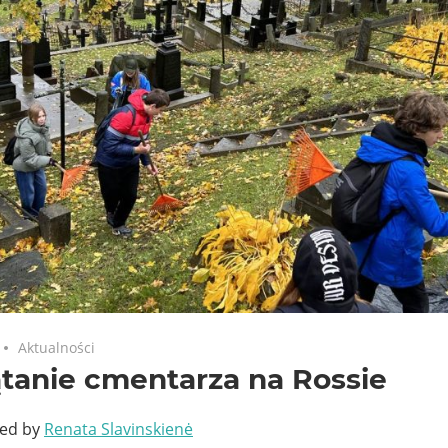
Aktualności
tanie cmentarza na Rossie
ted by
Renata Slavinskienė