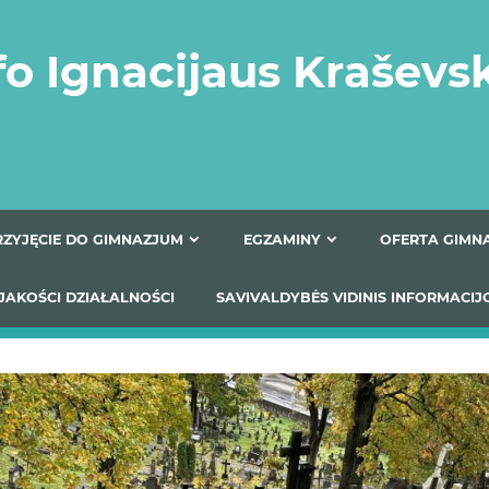
fo Ignacijaus Kraševs
PRZYJĘCIE DO GIMNAZJUM
EGZAMINY
O
YNIKI JAKOŚCI DZIAŁALNOŚCI
SAVIVALDYBĖS VIDINIS