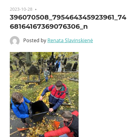
2023-10-28
396070508_795464345923961_74
68164167369076306_n
Posted by
Renata Slavinskienė