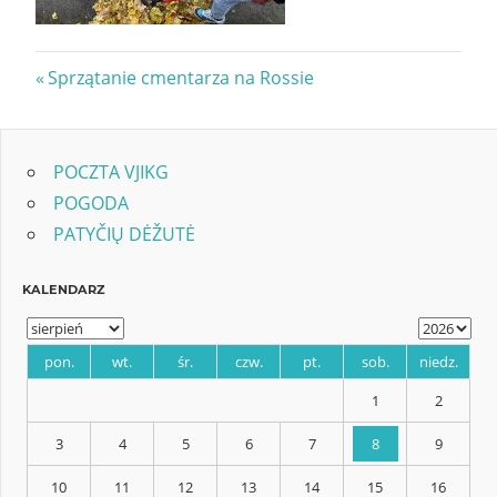
Nawigacja
Previous
Sprzątanie cmentarza na Rossie
Post:
wpisu
POCZTA VJIKG
POGODA
PATYČIŲ DĖŽUTĖ