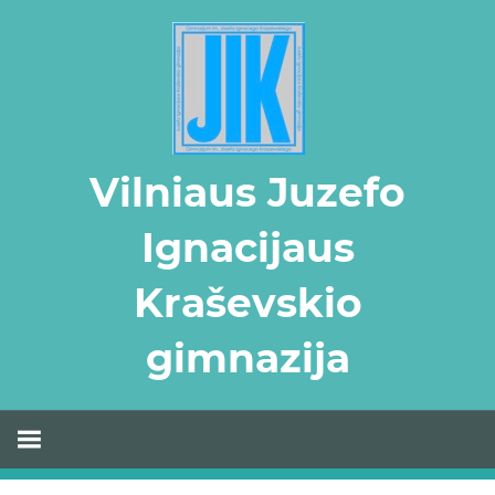
Skip
to
content
Vilniaus Juzefo
Ignacijaus
Kraševskio
gimnazija