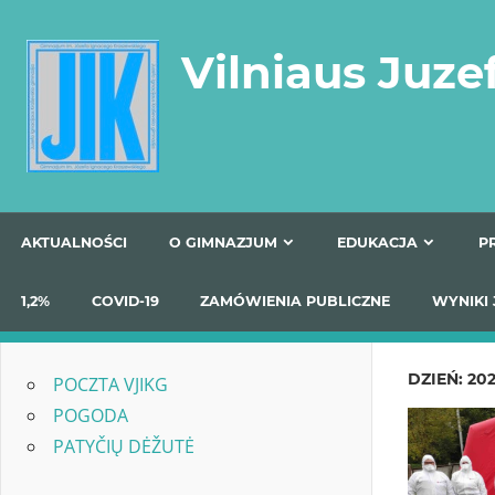
Skip
to
Vilniaus Juze
content
AKTUALNOŚCI
O GIMNAZJUM
EDUKACJA
1,2%
COVID-19
ZAMÓWIENIA PUBLICZNE
W
DZIEŃ:
202
POCZTA VJIKG
POGODA
PATYČIŲ DĖŽUTĖ