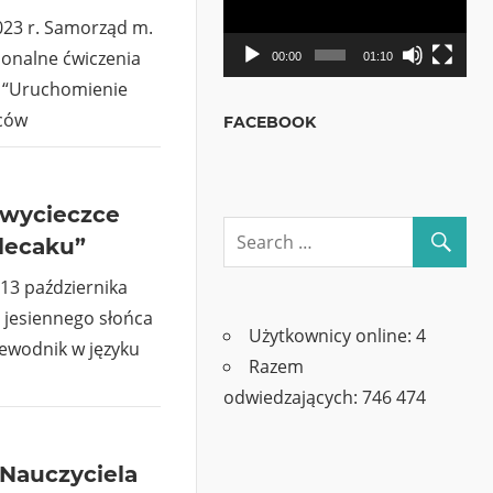
023 r. Samorząd m.
jonalne ćwiczenia
00:00
01:10
t “Uruchomienie
ców
FACEBOOK
a wycieczce
lecaku”
 13 października
 jesiennego słońca
Użytkownicy online:
4
zewodnik w języku
Razem
odwiedzających:
746 474
 Nauczyciela