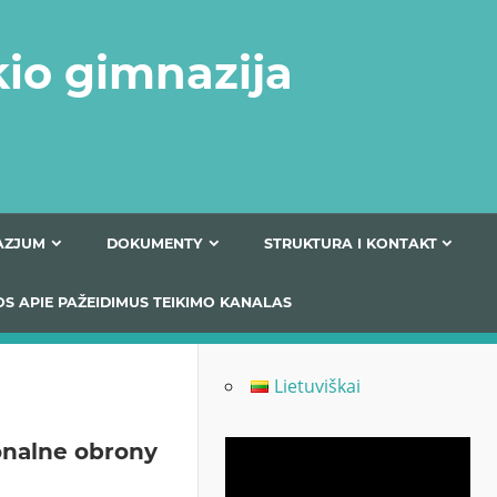
kio gimnazija
FERTA GIMNAZJUM
DOKUMENTY
STRUKTURA
 INFORMACIJOS APIE PAŽEIDIMUS TEIKIMO KANALAS
Lietuviškai
onalne obrony
Odtwarzacz
video