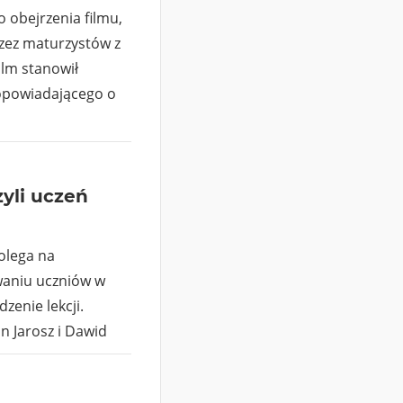
 obejrzenia filmu,
rzez maturzystów z
ilm stanowił
opowiadającego o
yli uczeń
olega na
aniu uczniów w
zenie lekcji.
n Jarosz i Dawid