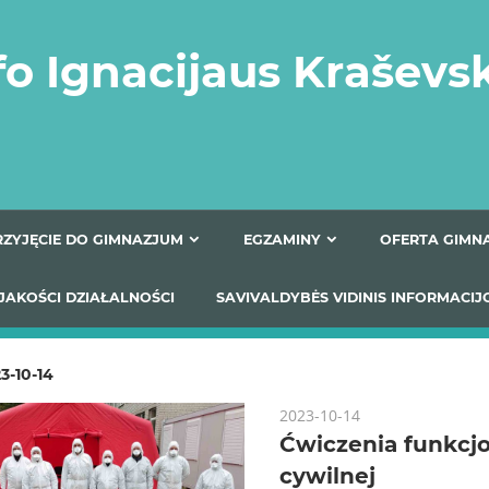
fo Ignacijaus Kraševs
PRZYJĘCIE DO GIMNAZJUM
EGZAMINY
O
YNIKI JAKOŚCI DZIAŁALNOŚCI
SAVIVALDYBĖS VIDINIS
3-10-14
2023-10-14
Ćwiczenia funkcj
cywilnej