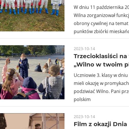
W dniu 11 października 2
Wilna zorganizował funkc
obrony cywilnej na tema
punktów zbiórki mieskań
2023-10-14
Trzecioklasiści n
„Wilno w twoim p
Uczniowie 3. klasy w dniu
mieli okazję w promykach
podziwiać Wilno. Pani pr
polskim
2023-10-14
Film z okazji Dnia