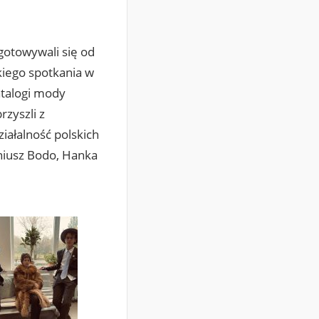
gotowywali się od
kiego spotkania w
atalogi mody
zyszli z
iałalność polskich
niusz Bodo, Hanka