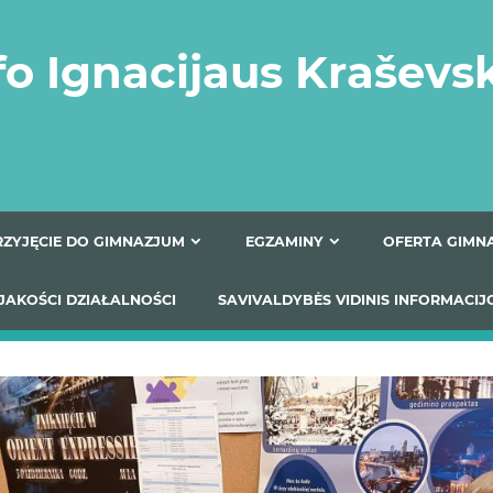
fo Ignacijaus Kraševs
PRZYJĘCIE DO GIMNAZJUM
EGZAMINY
O
YNIKI JAKOŚCI DZIAŁALNOŚCI
SAVIVALDYBĖS VIDINIS