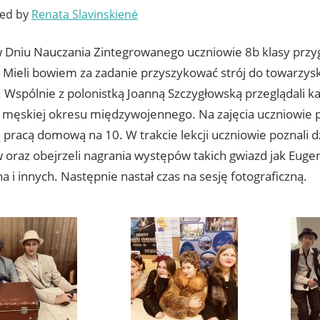
ted by
Renata Slavinskienė
w Dniu Nauczania Zintegrowanego uczniowie 8b klasy przy
u. Mieli bowiem za zadanie przyszykować strój do towarzys
. Wspólnie z polonistką Joanną Szczygłowską przeglądali k
i męskiej okresu międzywojennego. Na zajęcia uczniowie pr
pracą domową na 10. W trakcie lekcji uczniowie poznali dz
 oraz obejrzeli nagrania występów takich gwiazd jak Euge
i innych. Następnie nastał czas na sesję fotograficzną.