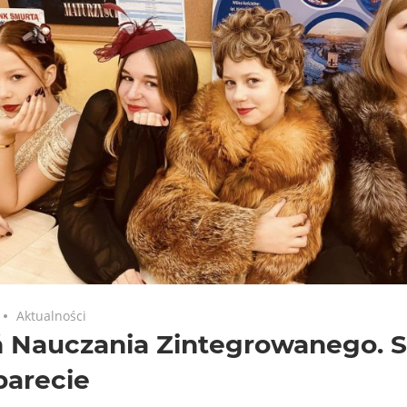
Aktualności
ń Nauczania Zintegrowanego. 
barecie