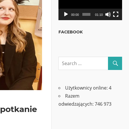
00:00
01:10
FACEBOOK
Użytkownicy online:
4
Razem
odwiedzających:
746 973
Spotkanie