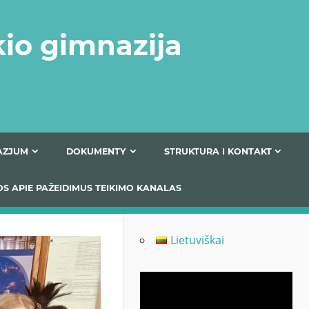
kio gimnazija
FERTA GIMNAZJUM
DOKUMENTY
STRUKTURA
 INFORMACIJOS APIE PAŽEIDIMUS TEIKIMO KANALAS
Lietuviškai
Odtwarzacz
video