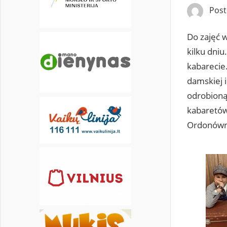
Pos
30
31
Do zajęć 
kilku dni
kabarecie
damskiej 
odrobioną 
kabaretów
Ordonówna 