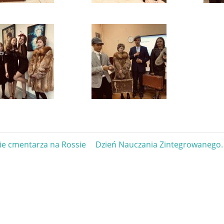
gacja
Next
ie cmentarza na Rossie
Dzień Nauczania Zintegrowanego
Post:
u