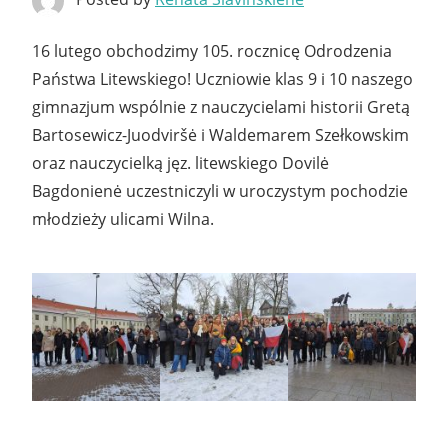
16 lutego obchodzimy 105. rocznicę Odrodzenia
Państwa Litewskiego! Uczniowie klas 9 i 10 naszego
gimnazjum wspólnie z nauczycielami historii Gretą
Bartosewicz-Juodviršė i Waldemarem Szełkowskim
oraz nauczycielką jęz. litewskiego Dovilė
Bagdonienė uczestniczyli w uroczystym pochodzie
młodzieży ulicami Wilna.