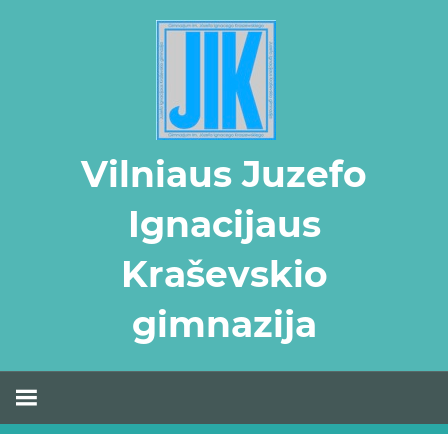
Skip
to
content
Vilniaus Juzefo
Ignacijaus
Kraševskio
gimnazija