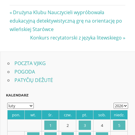
Nawigacja
Previous
Drużyna Klubu Nauczycieli wypróbowała
Post:
edukacyjną detektywistyczną grę na orientację po
wpisu
wileńskiej Starówce
Next
Konkurs recytatorski z języka litewskiego
Post:
POCZTA VJIKG
POGODA
PATYČIŲ DĖŽUTĖ