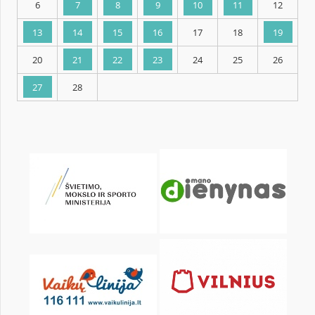
KALENDARZ
pon.
wt.
śr.
czw.
pt.
sob.
1
2
3
4