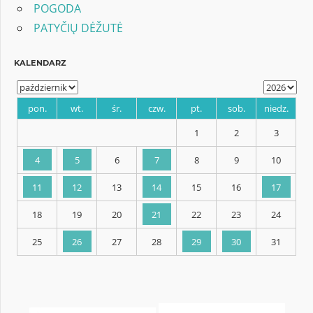
POGODA
PATYČIŲ DĖŽUTĖ