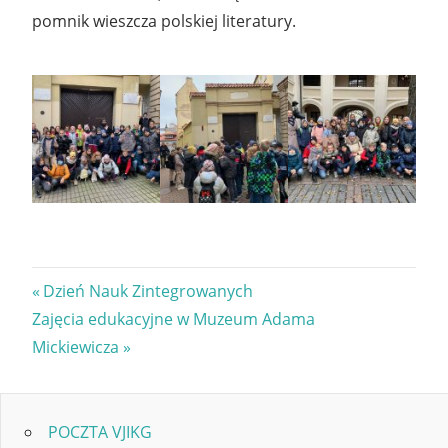
pomnik wieszcza polskiej literatury.
Nawigacja
Previous
Dzień Nauk Zintegrowanych
Next
Post:
Zajęcia edukacyjne w Muzeum Adama
wpisu
Post:
Mickiewicza
POCZTA VJIKG