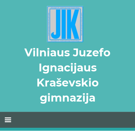
Skip
to
content
Vilniaus Juzefo
Ignacijaus
Kraševskio
gimnazija