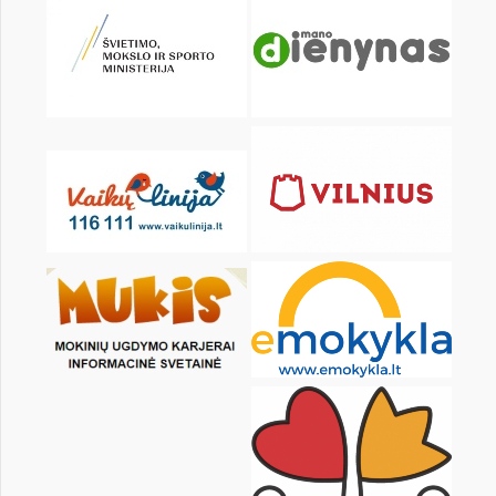
KALENDARZ
pon.
wt.
śr.
czw.
pt.
sob.
1
2
4
5
6
7
8
9
11
12
13
14
15
16
18
19
20
21
22
23
25
26
27
28
29
30