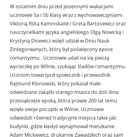
W ostatnim dniu przed jesiennymi wakacjami
uczniowie 5a i 5b klasy wraz z wychowawczyniami
Viktorią Rūtą Kaminskaitė i Gretą Bartosewicz oraz
nauczycielkami języka angielskiego Olgą Nowicką i
Krystyną Disewicz wzięli udział w Dniu Nauk
Zintegorwanych, który był poświęcony epoce
romantyzmu. Uczniowie udali na się pieszą
wycieczkę po Wilnie, szukając śladów romantyzmu.
Uczniom towarzyszł społecznik i przewodnik
Rajmund Klonowski, który pokazał mało
odwiedzane zakątki starego miasta do dziś dnia
przesiąknięte epoką, która prawie 200 lat temu
wzięła swoje początki w Wilnie. Uczniowie
odwiedzili również tradycyjne miejsca takie jak:
budynki, gdzie kiedyś wynajmował mieszkanie
Adam Mickiewicz, drukarnię Zawadzkich oraz sam