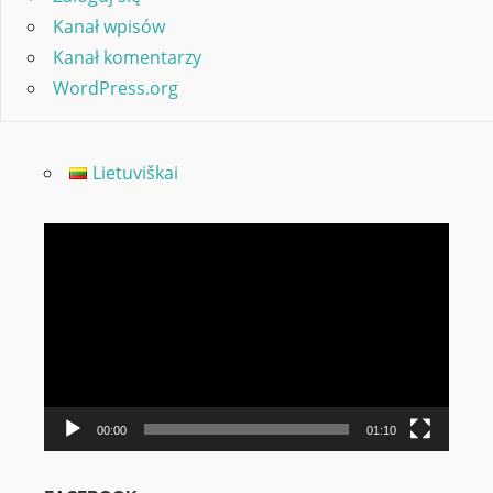
Kanał wpisów
Kanał komentarzy
WordPress.org
Lietuviškai
Odtwarzacz
video
00:00
01:10