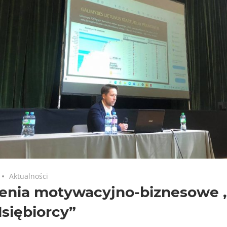
Aktualności
lenia motywacyjno-biznesowe 
siębiorcy”