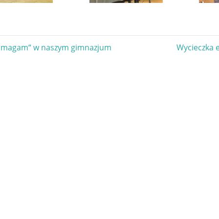
gacja
Next
Pomagam“ w naszym gimnazjum
Wycieczka 
Post:
u