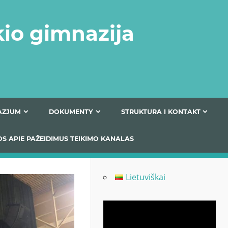
kio gimnazija
FERTA GIMNAZJUM
DOKUMENTY
STRUKTURA
 INFORMACIJOS APIE PAŽEIDIMUS TEIKIMO KANALAS
Lietuviškai
Odtwarzacz
video