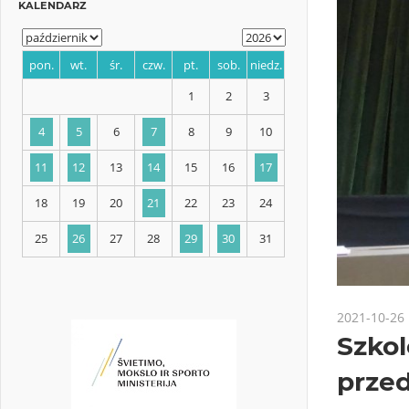
KALENDARZ
pon.
wt.
śr.
czw.
pt.
sob.
niedz.
1
2
3
4
5
6
7
8
9
10
11
12
13
14
15
16
17
2021-10-26
Szko
18
19
20
21
22
23
24
przed
25
26
27
28
29
30
31