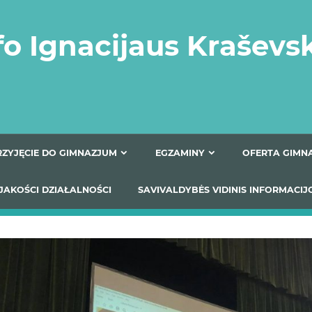
fo Ignacijaus Kraševs
PRZYJĘCIE DO GIMNAZJUM
EGZAMINY
O
YNIKI JAKOŚCI DZIAŁALNOŚCI
SAVIVALDYBĖS VIDINIS