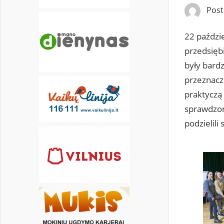
Pos
22 paździe
przedsięb
były bard
przeznacz
praktyczą 
sprawdzon
podzielili