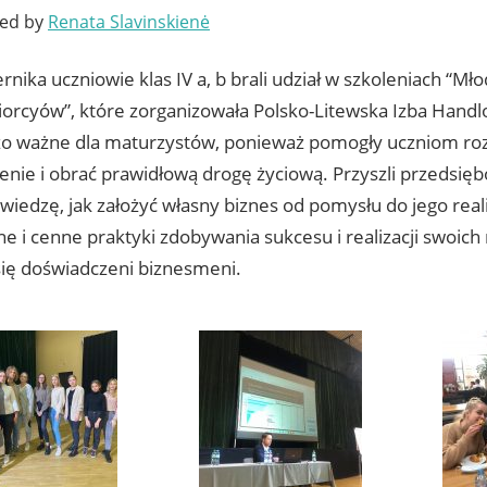
ted by
Renata Slavinskienė
rnika uczniowie klas IV a, b brali udział w szkoleniach “Mło
iorcyów”, które zorganizowała Polsko-Litewska Izba Handl
zo ważne dla maturzystów, ponieważ pomogły uczniom ro
enie i obrać prawidłową drogę życiową. Przyszli przedsięb
wiedzę, jak założyć własny biznes od pomysłu do jego realiz
e i cenne praktyki zdobywania sukcesu i realizacji swoich
 się doświadczeni biznesmeni.