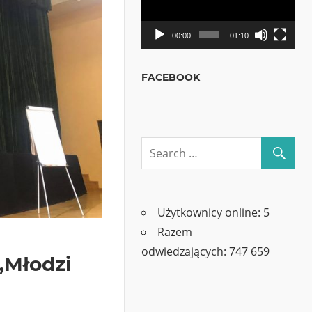
00:00
01:10
FACEBOOK
Użytkownicy online:
5
Razem
odwiedzających:
747 659
„Młodzi