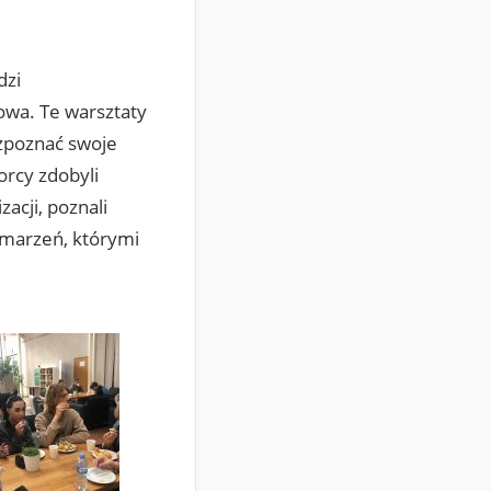
dzi
owa. Te warsztaty
zpoznać swoje
orcy zdobyli
acji, poznali
 marzeń, którymi