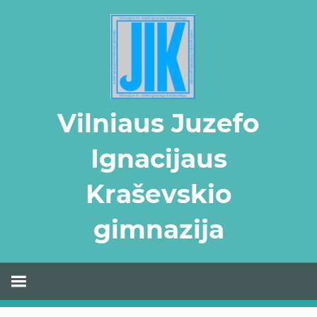
Skip
to
content
Vilniaus Juzefo
Ignacijaus
Kraševskio
gimnazija