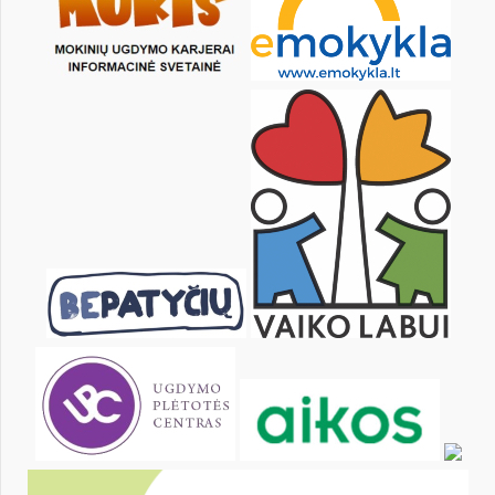
KALENDARZ
pon.
wt.
śr.
czw.
pt.
sob.
1
2
3
4
5
6
8
9
10
11
12
13