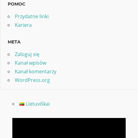
POMOC
Przydatne linki
Kariera
META
Zaloguj się
Kanał wpisów
Kanał komentarzy
WordPress.org
Lietuviškai
Odtwarzacz
video