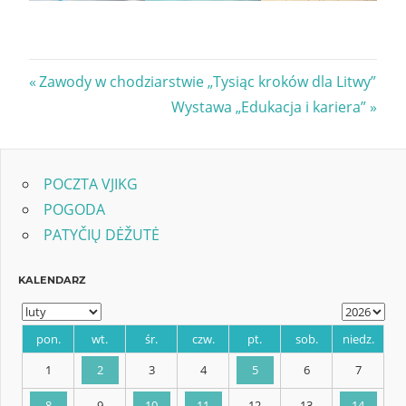
Nawigacja
Previous
Zawody w chodziarstwie „Tysiąc kroków dla Litwy”
Post:
Next
Wystawa „Edukacja i kariera”
wpisu
Post:
POCZTA VJIKG
POGODA
PATYČIŲ DĖŽUTĖ