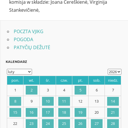
komisja w składzie: Joana Čereškienė, Virginija
Stankevičienė,
POCZTA VJIKG
POGODA
PATYČIŲ DĖŽUTĖ