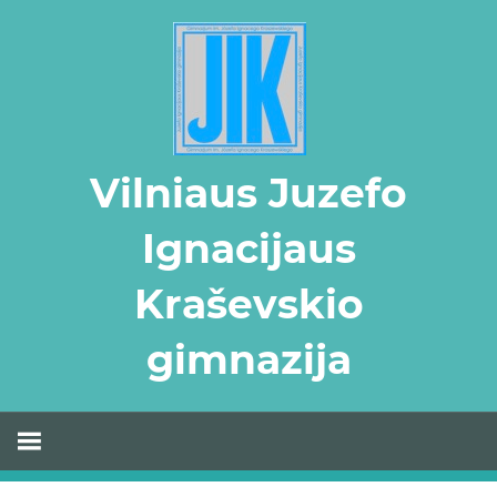
Skip
to
content
Vilniaus Juzefo
Ignacijaus
Kraševskio
gimnazija