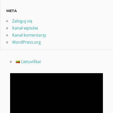
META
Zaloguj się
Kanał wpisów
Kanał komentarzy
WordPress.org
Lietuviškai
Odtwarzacz
video