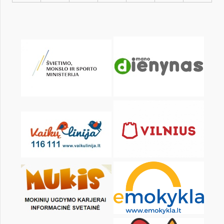
KALENDARZ
pon.
wt.
śr.
czw.
pt.
sob.
1
2
3
4
5
6
8
9
10
11
12
13
15
16
17
18
19
20
22
23
24
25
26
27