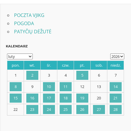
POCZTA VJIKG
POGODA
PATYČIŲ DĖŽUTĖ
KALENDARZ