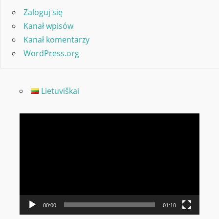
Zaloguj się
Kanał wpisów
Kanał komentarzy
WordPress.org
Lietuviškai
Odtwarzacz
video
00:00
01:10