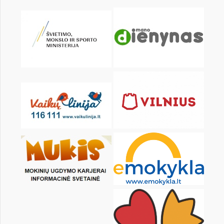
pon.
wt.
śr.
czw.
pt.
sob.
1
2
3
4
5
6
8
9
10
11
12
13
15
16
17
18
19
20
22
23
24
25
26
27