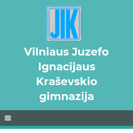
Skip
to
content
Vilniaus Juzefo
Ignacijaus
Kraševskio
gimnazija