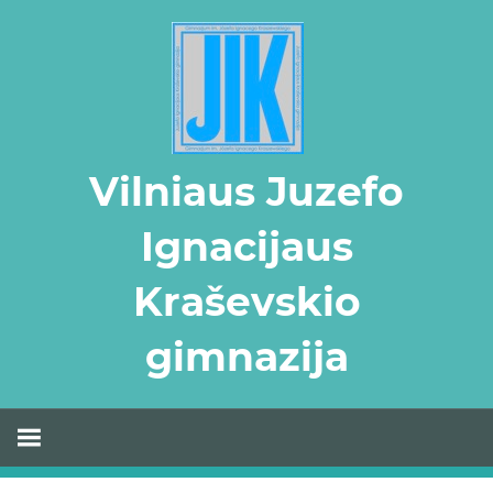
Skip
to
content
Vilniaus Juzefo
Ignacijaus
Kraševskio
gimnazija