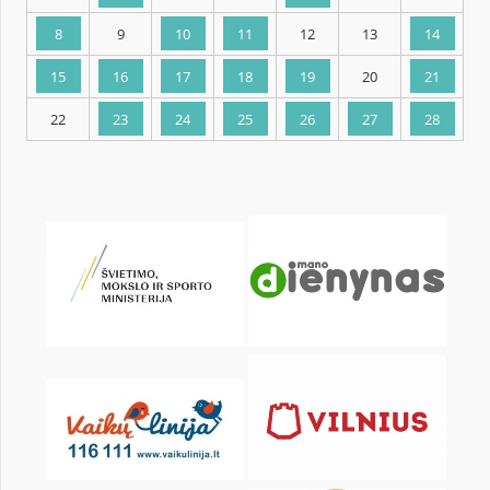
KALENDARZ
pon.
wt.
śr.
czw.
pt.
sob.
1
2
3
4
5
6