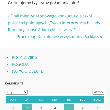
Gratulujemy i życzymy połamania piór!
Nawigacja
Previous
Finał międzynarodowego konkursu dla szkół
Post:
polskich i polonijnych „Twoja interpretacja ballady
wpisu
Romantyczność Adama Mickiewicza”
Next
Prace długoterminowe w wykonaniu 6a klasy
Post:
POCZTA VJIKG
POGODA
PATYČIŲ DĖŽUTĖ