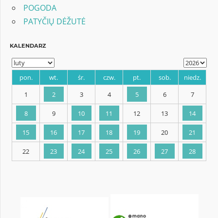
POGODA
PATYČIŲ DĖŽUTĖ