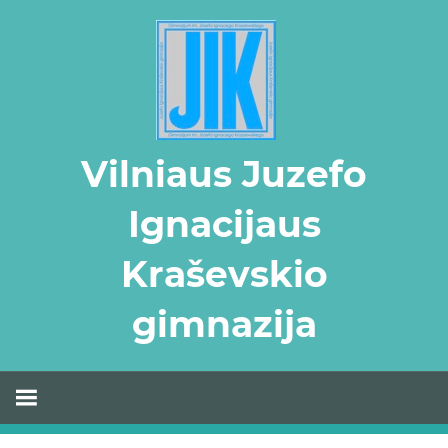
Skip
to
content
Vilniaus Juzefo
Ignacijaus
Kraševskio
gimnazija