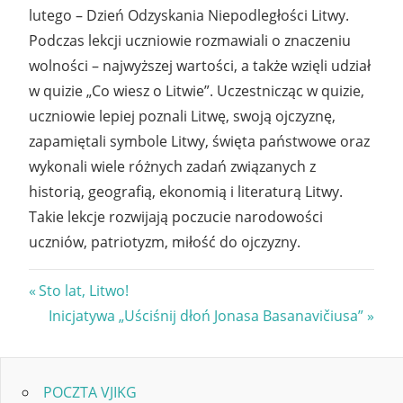
lutego – Dzień Odzyskania Niepodległości Litwy.
Podczas lekcji uczniowie rozmawiali o znaczeniu
wolności – najwyższej wartości, a także wzięli udział
w quizie „Co wiesz o Litwie”. Uczestnicząc w quizie,
uczniowie lepiej poznali Litwę, swoją ojczyznę,
zapamiętali symbole Litwy, święta państwowe oraz
wykonali wiele różnych zadań związanych z
historią, geografią, ekonomią i literaturą Litwy.
Takie lekcje rozwijają poczucie narodowości
uczniów, patriotyzm, miłość do ojczyzny.
Nawigacja
Previous
Sto lat, Litwo!
Post:
Next
Inicjatywa „Uściśnij dłoń Jonasa Basanavičiusa”
wpisu
Post:
POCZTA VJIKG