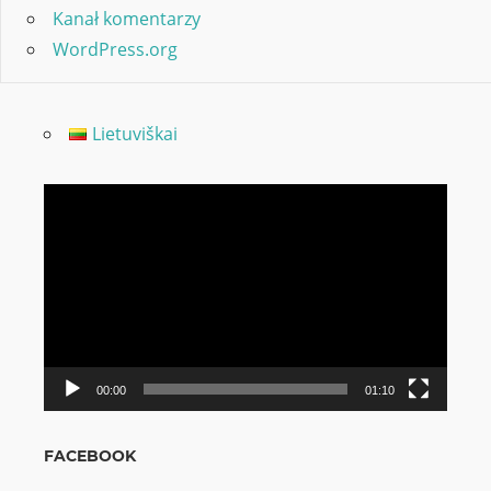
Kanał komentarzy
WordPress.org
Lietuviškai
Odtwarzacz
video
00:00
01:10
FACEBOOK