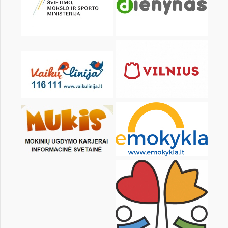
KALENDARZ
pon.
wt.
śr.
czw.
pt.
sob.
1
2
3
4
5
6
8
9
10
11
12
13
15
16
17
18
19
20
22
23
24
25
26
27