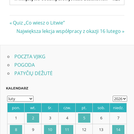
Nawigacja
Previous
Quiz „Co wiesz o Litwie”
Post:
Next
Największa lekcja współpracy z okazji 16 lutego
wpisu
Post:
POCZTA VJIKG
POGODA
PATYČIŲ DĖŽUTĖ