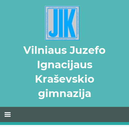
Skip
to
content
Vilniaus Juzefo
Ignacijaus
Kraševskio
gimnazija