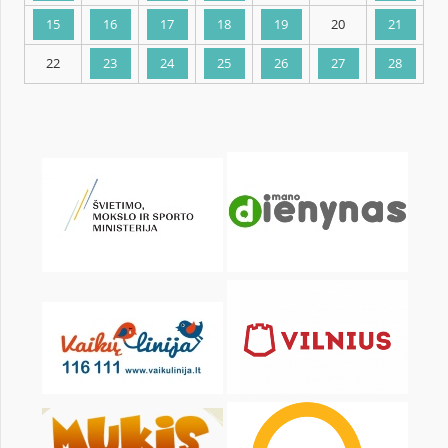
KALENDARZ
pon.
wt.
śr.
czw.
pt.
sob.
1
2
3
4
5
6
8
9
10
11
12
13