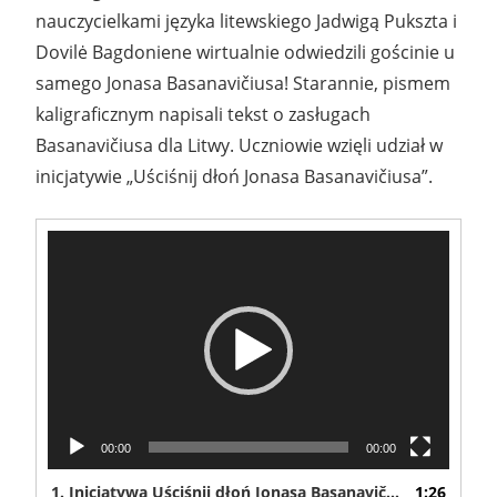
nauczycielkami języka litewskiego Jadwigą Pukszta i
Dovilė Bagdoniene wirtualnie odwiedzili gościnie u
samego Jonasa Basanavičiusa! Starannie, pismem
kaligraficznym napisali tekst o zasługach
Basanavičiusa dla Litwy. Uczniowie wzięli udział w
inicjatywie „Uściśnij dłoń Jonasa Basanavičiusa”.
Odtwarzacz
video
00:00
00:00
1.
Inicjatywa Uściśnij dłoń Jonasa Basanavičiusa
1:26