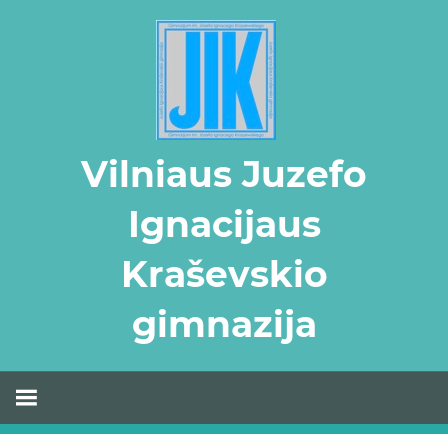
Skip
to
content
Vilniaus Juzefo
Ignacijaus
Kraševskio
gimnazija