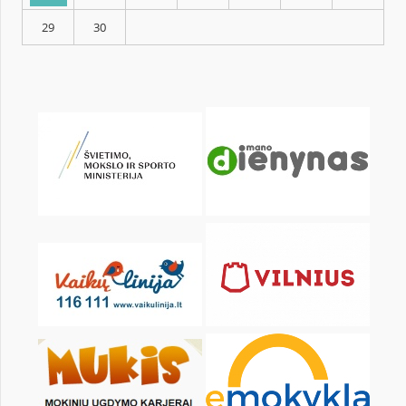
KALENDARZ
pon.
wt.
śr.
czw.
pt.
sob.
1
2
3
4
5
6
8
9
10
11
12
13
15
16
17
18
19
20
22
23
24
25
26
27