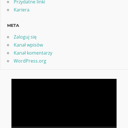
Przydatne linki
Kariera
META
Zaloguj się
Kanał wpisów
Kanał komentarzy
WordPress.org
Odtwarzacz
video