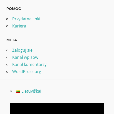
POMOC
Przydatne linki
Kariera
META
Zaloguj się
Kanał wpisów
Kanał komentarzy
WordPress.org
Lietuviškai
Odtwarzacz
video