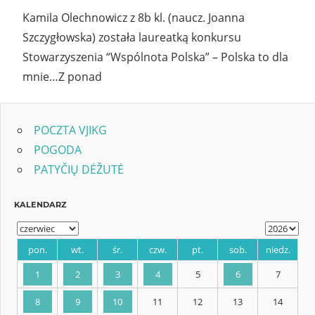
Kamila Olechnowicz z 8b kl. (naucz. Joanna
Szczygłowska) została laureatką konkursu
Stowarzyszenia “Wspólnota Polska” – Polska to dla
mnie…Z ponad
POCZTA VJIKG
POGODA
PATYČIŲ DĖŽUTĖ