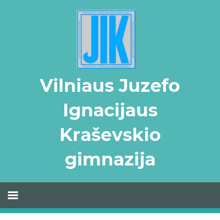
Skip
to
content
Vilniaus Juzefo
Ignacijaus
Kraševskio
gimnazija