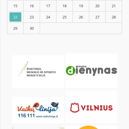
KALENDARZ
pon.
wt.
śr.
czw.
pt.
sob.