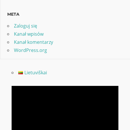
META
Zaloguj się
Kanał wpisów
Kanał komentarzy
WordPress.org
Lietuviškai
Odtwarzacz
video