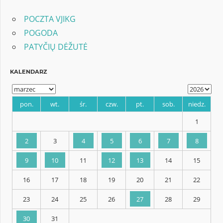
POCZTA VJIKG
POGODA
PATYČIŲ DĖŽUTĖ