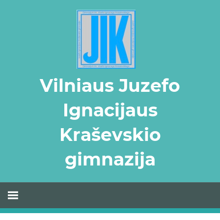
Skip
to
content
Vilniaus Juzefo
Ignacijaus
Kraševskio
gimnazija