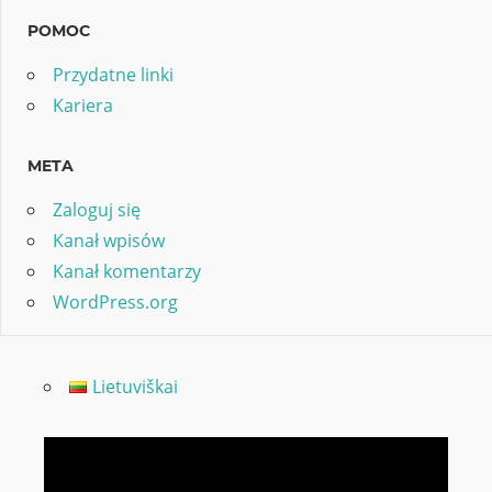
POMOC
Przydatne linki
Kariera
META
Zaloguj się
Kanał wpisów
Kanał komentarzy
WordPress.org
Lietuviškai
Odtwarzacz
video