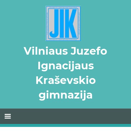
Skip
to
content
Vilniaus Juzefo
Ignacijaus
Kraševskio
gimnazija