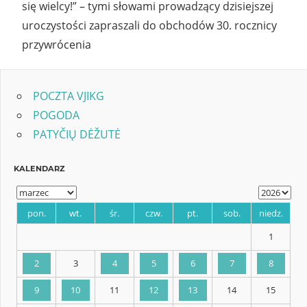
się wielcy!” – tymi słowami prowadzący dzisiejszej
uroczystości zapraszali do obchodów 30. rocznicy
przywrócenia
POCZTA VJIKG
POGODA
PATYČIŲ DĖŽUTĖ