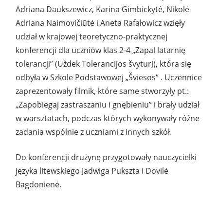
Adriana Daukszewicz, Karina Gimbickytė, Nikolė
Adriana Naimovičiūtė i Aneta Rafałowicz wzięły
udział w krajowej teoretyczno-praktycznej
konferencji dla uczniów klas 2-4 „Zapal latarnię
tolerancji” (Uždek Tolerancijos švyturį), która się
odbyła w Szkole Podstawowej „Šviesos“ . Uczennice
zaprezentowały filmik, które same stworzyły pt.:
„Zapobiegaj zastraszaniu i gnębieniu” i brały udział
w warsztatach, podczas których wykonywały różne
zadania wspólnie z uczniami z innych szkół.
Do konferencji drużynę przygotowały nauczycielki
języka litewskiego Jadwiga Pukszta i Dovilė
Bagdonienė.