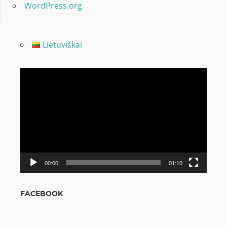
WordPress.org
Lietuviškai
Odtwarzacz
video
00:00
01:10
FACEBOOK