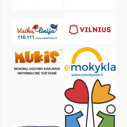
KALENDARZ
pon.
wt.
śr.
czw.
pt.
sob.
1
2
4
5
6
7
8
9