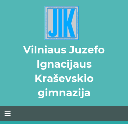
Skip
to
content
Vilniaus Juzefo
Ignacijaus
Kraševskio
gimnazija