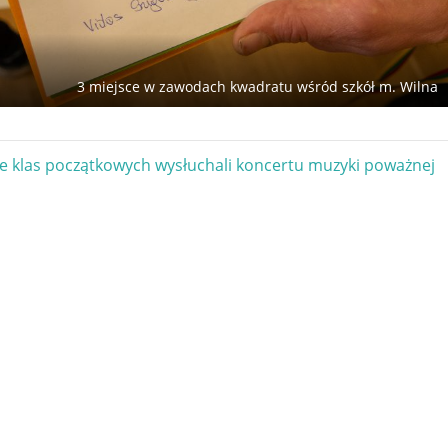
3 miejsce w zawodach kwadratu wśród szkół m. Wilna
gacja
e klas początkowych wysłuchali koncertu muzyki poważnej
u