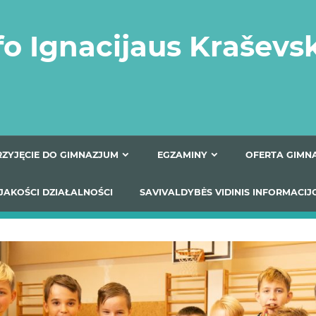
fo Ignacijaus Kraševs
PRZYJĘCIE DO GIMNAZJUM
EGZAMINY
O
YNIKI JAKOŚCI DZIAŁALNOŚCI
SAVIVALDYBĖS VIDINIS