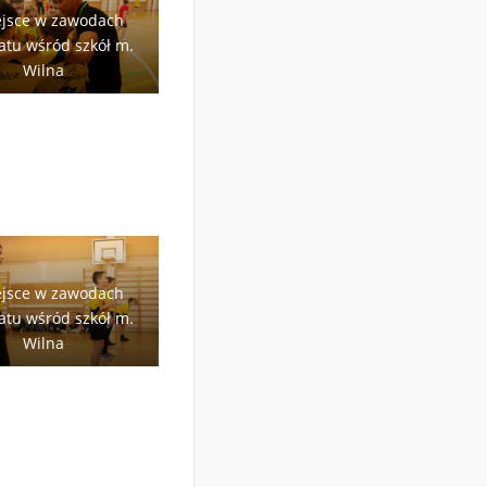
ejsce w zawodach
tu wśród szkół m.
Wilna
ejsce w zawodach
tu wśród szkół m.
Wilna