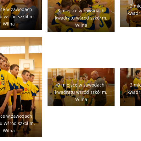
3 mi
sce w zawodach
3 miejsce w zawodach
kwadra
u wśród szkół m.
kwadratu wśród szkół m.
Wilna
Wilna
3 mi
3 miejsce w zawodach
kwadra
kwadratu wśród szkół m.
Wilna
sce w zawodach
u wśród szkół m.
Wilna