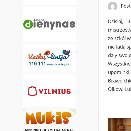
Pos
Dzisiaj, 1
mistrzost
ze szkół 
nie lada 
dały swoj
Wszystkie
upominki.
Brawo chł
Olkowi Łu