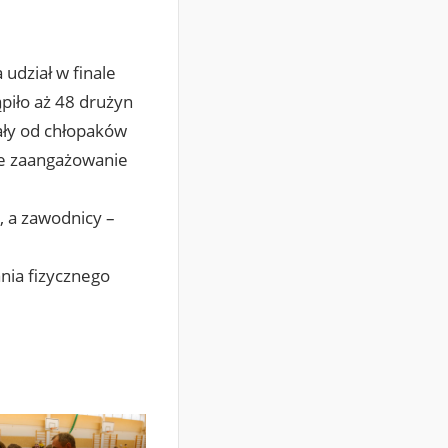
 udział w finale
piło aż 48 drużyn
ały od chłopaków
mne zaangażowanie
, a zawodnicy –
nia fizycznego