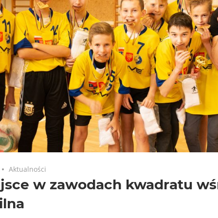
Aktualności
ejsce w zawodach kwadratu wś
ilna