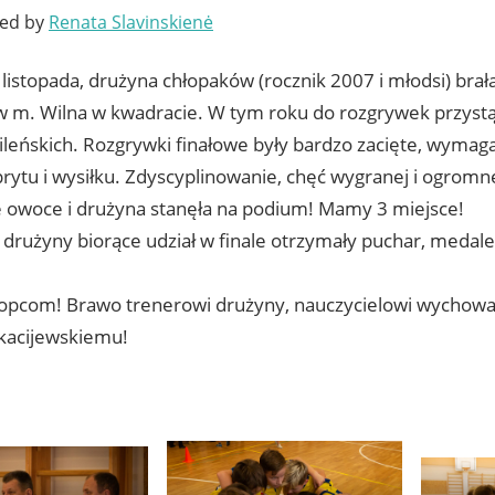
ted by
Renata Slavinskienė
3 listopada, drużyna chłopaków (rocznik 2007 i młodsi) brała
w m. Wilna w kwadracie. W tym roku do rozgrywek przystą
wileńskich. Rozgrywki finałowe były bardzo zacięte, wymag
sprytu i wysiłku. Zdyscyplinowanie, chęć wygranej i ogro
e owoce i drużyna stanęła na podium! Mamy 3 miejsce!
 drużyny biorące udział w finale otrzymały puchar, medale
opcom! Brawo trenerowi drużyny, nauczycielowi wychowa
kacijewskiemu!