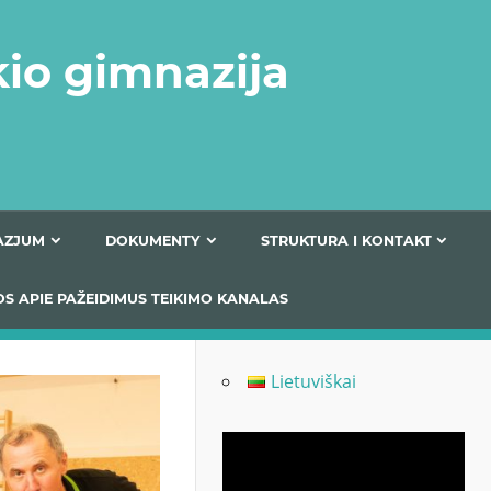
kio gimnazija
FERTA GIMNAZJUM
DOKUMENTY
STRUKTURA
 INFORMACIJOS APIE PAŽEIDIMUS TEIKIMO KANALAS
Lietuviškai
Odtwarzacz
video