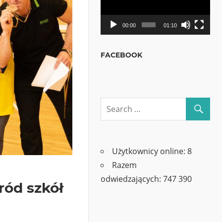
00:00
01:10
FACEBOOK
Użytkownicy online:
8
Razem
odwiedzających:
747 390
ród szkół