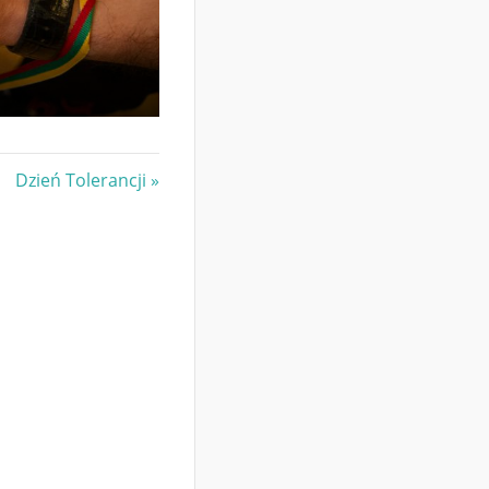
Next
Dzień Tolerancji
Post: