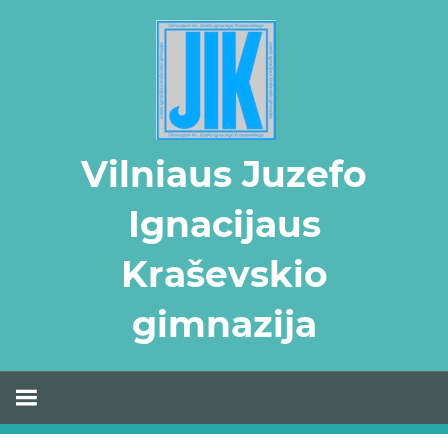
Skip
to
content
Vilniaus Juzefo
Ignacijaus
Kraševskio
gimnazija