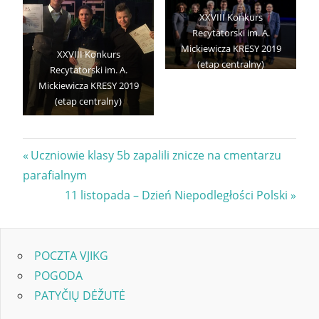
XXVIII Konkurs
Recytatorski im. A.
Mickiewicza KRESY 2019
XXVIII Konkurs
(etap centralny)
Recytatorski im. A.
Mickiewicza KRESY 2019
(etap centralny)
Nawigacja
Previous
Uczniowie klasy 5b zapalili znicze na cmentarzu
Post:
parafialnym
wpisu
Next
11 listopada – Dzień Niepodległości Polski
Post:
POCZTA VJIKG
POGODA
PATYČIŲ DĖŽUTĖ