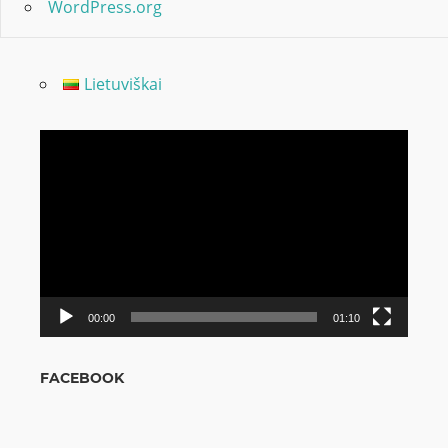
WordPress.org
Lietuviškai
Odtwarzacz
video
00:00
01:10
FACEBOOK