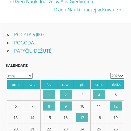
Nawigacja
Previous
Dzień Nauki Inaczej w Alei Giedymina
Post:
Next
Dzień Nauki Inaczej w Kownie
wpisu
Post:
POCZTA VJIKG
POGODA
PATYČIŲ DĖŽUTĖ