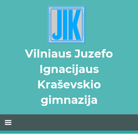
Skip
to
content
Vilniaus Juzefo
Ignacijaus
Kraševskio
gimnazija