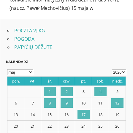
(naucz. Paweł Mechovičius) 15 maja w
POCZTA VJIKG
POGODA
PATYČIŲ DĖŽUTĖ