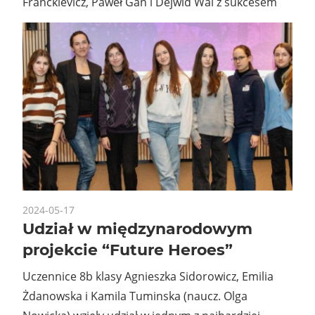
Franckievicz, Paweł Gan i Dejwid Wal z sukcesem
2024-05-17
Udział w międzynarodowym
projekcie “Future Heroes”
Uczennice 8b klasy Agnieszka Sidorowicz, Emilia
Żdanowska i Kamila Tuminska (naucz. Olga