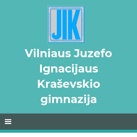
Skip
to
content
Vilniaus Juzefo
Ignacijaus
Kraševskio
gimnazija