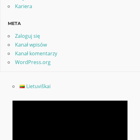
Kariera
META
Zaloguj się
Kanał wpisów
Kanał komentarzy
WordPress.org
Lietuviškai
Odtwarzacz
video