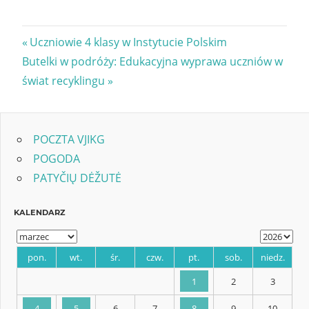
Nawigacja
Previous
Uczniowie 4 klasy w Instytucie Polskim
Next
Post:
Butelki w podróży: Edukacyjna wyprawa uczniów w
wpisu
Post:
świat recyklingu
POCZTA VJIKG
POGODA
PATYČIŲ DĖŽUTĖ