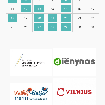
KALENDARZ
pon.
wt.
śr.
czw.
pt.
sob.
1
2
4
5
6
7
8
9