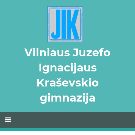
Skip
to
content
Vilniaus Juzefo
Ignacijaus
Kraševskio
gimnazija