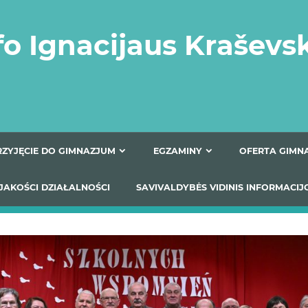
fo Ignacijaus Kraševs
PRZYJĘCIE DO GIMNAZJUM
EGZAMINY
O
YNIKI JAKOŚCI DZIAŁALNOŚCI
SAVIVALDYBĖS VIDINIS