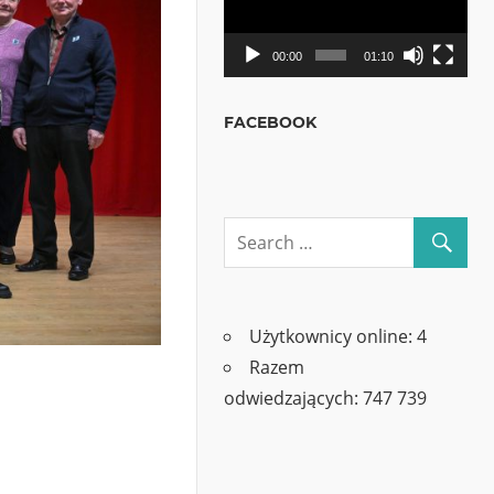
00:00
01:10
FACEBOOK
Użytkownicy online:
4
Razem
odwiedzających:
747 739