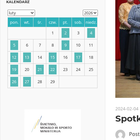
KALENDARZ
pon.
wt.
śr.
czw.
pt.
sob.
niedz.
1
2
3
4
5
6
7
8
9
10
11
12
13
14
15
16
17
18
2024-02-04
Spot
19
20
21
22
23
24
25
Pos
26
27
28
29