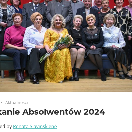
Aktualności
kanie Absolwentów 2024
ted by
Renata Slavinskienė