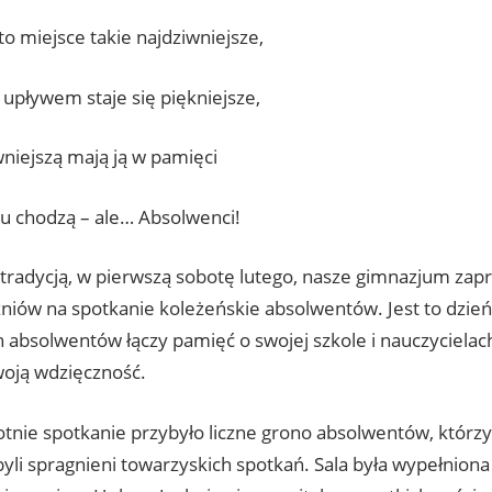
to miejsce takie najdziwniejsze,
t upływem staje się piękniejsze,
wniejszą mają ją w pamięci
 tu chodzą – ale… Absolwenci!
 tradycją, w pierwszą sobotę lutego, nasze gimnazjum zapr
zniów na spotkanie koleżeńskie absolwentów. Jest to dzie
h absolwentów łączy pamięć o swojej szkole i nauczycielac
woją wdzięczność.
tnie spotkanie przybyło liczne grono absolwentów, którzy
yli spragnieni towarzyskich spotkań. Sala była wypełniona