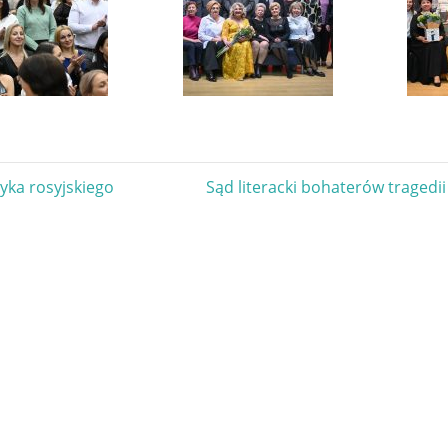
gacja
Next
zyka rosyjskiego
Sąd literacki bohaterów tragedi
Post:
u