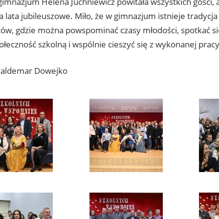
gimnazjum Helena Juchniewicz powitała wszystkich gości,
a lata jubileuszowe. Miło, że w gimnazjum istnieje tradycj
ów, gdzie można powspominać czasy młodości, spotkać si
łeczność szkolną i wspólnie cieszyć się z wykonanej pracy
Waldemar Dowejko