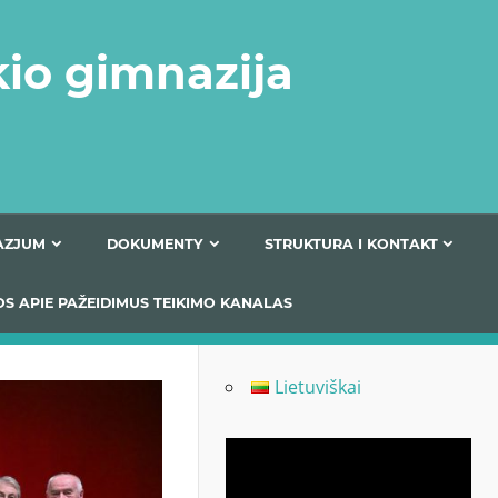
kio gimnazija
FERTA GIMNAZJUM
DOKUMENTY
STRUKTURA
 INFORMACIJOS APIE PAŽEIDIMUS TEIKIMO KANALAS
Lietuviškai
Odtwarzacz
video