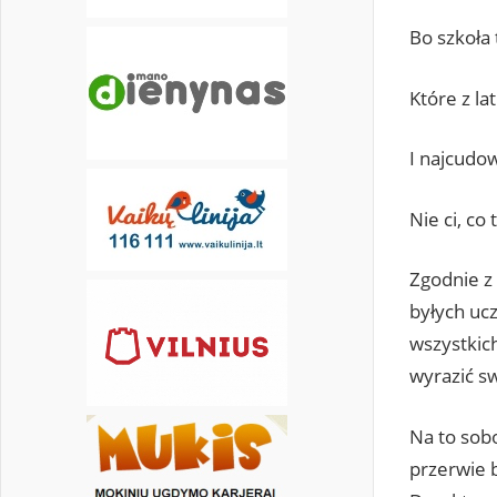
Bo szkoła 
Które z la
I najcudo
Nie ci, co
Zgodnie z
byłych uc
wszystkic
wyrazić s
Na to sobo
przerwie b