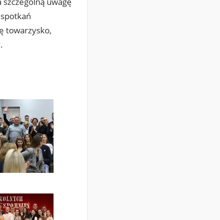
 a szczególną uwagę
a spotkań
ę towarzysko,
.