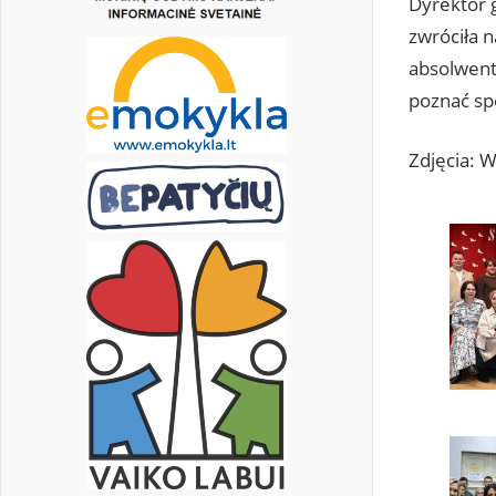
Dyrektor 
zwróciła n
absolwent
poznać spo
Zdjęcia: 