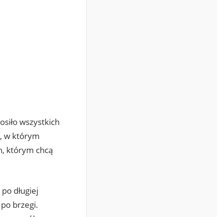
osiło wszystkich
ń, w którym
h, którym chcą
 po długiej
 po brzegi.