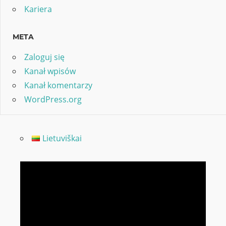
Kariera
META
Zaloguj się
Kanał wpisów
Kanał komentarzy
WordPress.org
Lietuviškai
Odtwarzacz
video