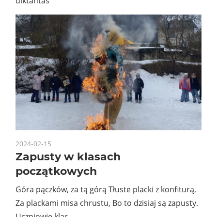
diktantas”
2024-02-15
Zapusty w klasach
początkowych
Góra pączków, za tą górą Tłuste placki z konfiturą,
Za plackami misa chrustu, Bo to dzisiaj są zapusty.
Uczniowie klas