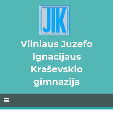
Skip
to
content
Vilniaus Juzefo
Ignacijaus
Kraševskio
gimnazija