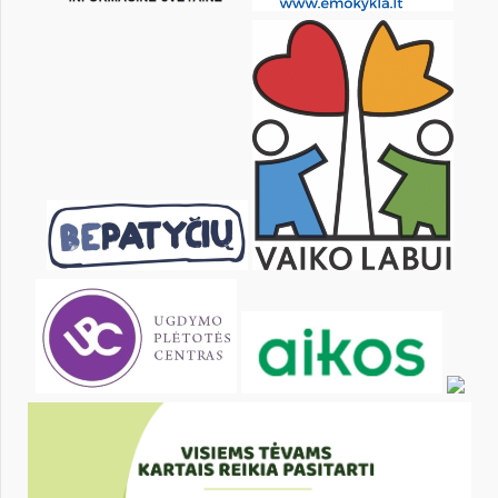
KALENDARZ
pon.
wt.
śr.
czw.
pt.
sob.
1
2
3
5
6
7
8
9
10
12
13
14
15
16
17
19
20
21
22
23
24