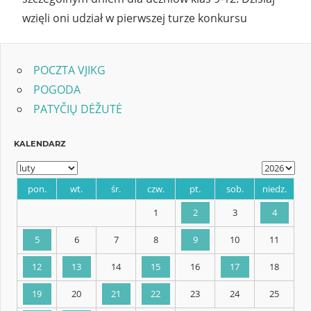
wzięli oni udział w pierwszej turze konkursu
POCZTA VJIKG
POGODA
PATYČIŲ DĖŽUTĖ